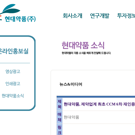
뉴스&미디어
제
현대약품, 제약업계 최초 CCM 6차 재인
목
매
현대약품
체
링
크