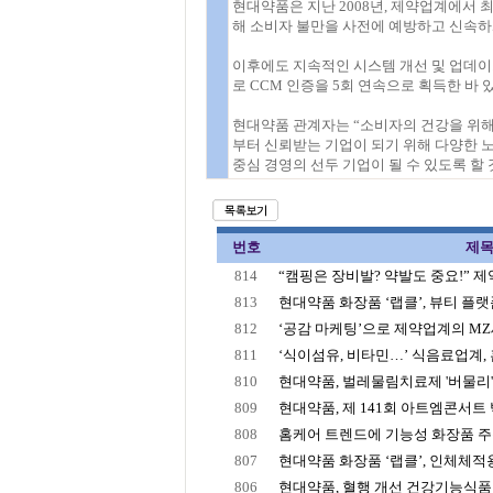
현대약품은 지난 2008년, 제약업계에서 
해 소비자 불만을 사전에 예방하고 신속하
이후에도 지속적인 시스템 개선 및 업데이트
로 CCM 인증을 5회 연속으로 획득한 바 있
현대약품 관계자는 “소비자의 건강을 위해
부터 신뢰받는 기업이 되기 위해 다양한 노
중심 경영의 선두 기업이 될 수 있도록 할 
번호
제
814
“캠핑은 장비발? 약발도 중요!” 제약업
813
현대약품 화장품 ‘랩클’, 뷰티 플랫폼 
812
‘공감 마케팅’으로 제약업계의 M
811
‘식이섬유, 비타민…’ 식음료업계, 
810
현대약품, 벌레물림치료제 '버물리' 
809
현대약품, 제 141회 아트엠콘서트 박
808
홈케어 트렌드에 기능성 화장품 주목,
807
현대약품 화장품 ‘랩클’, 인체체적용
806
현대약품, 혈행 개선 건강기능식품