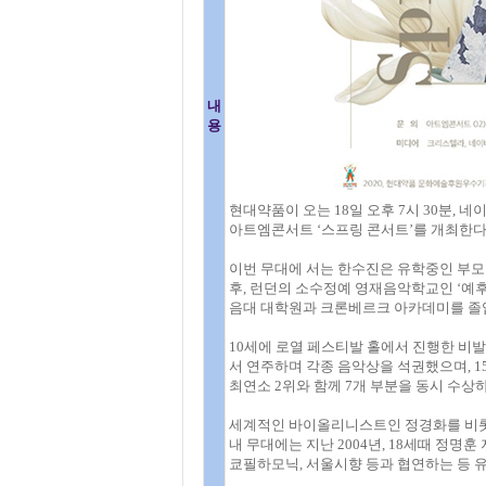
내
용
현대약품이 오는 18일 오후 7시 30분, 네
아트엠콘서트 ‘스프링 콘서트’를 개최한다
이번 무대에 서는 한수진은 유학중인 부모
후, 런던의 소수정예 영재음악학교인 ‘예후
음대 대학원과 크론베르크 아카데미를 졸
10세에 로열 페스티발 홀에서 진행한 비
서 연주하며 각종 음악상을 석권했으며, 
최연소 2위와 함께 7개 부분을 동시 수상
세계적인 바이올리니스트인 정경화를 비롯해
내 무대에는 지난 2004년, 18세때 정명
쿄필하모닉, 서울시향 등과 협연하는 등 유