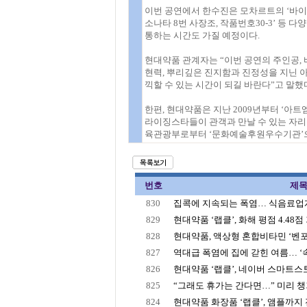
이번 공연에서 한수진은 모차르트의 ‘바이올
소나타 8번 사장조, 작품번호30-3’ 등 
통하는 시간도 가질 예정이다.
현대약품 관계자는 “이번 공연의 주인공,
현력, 뿌리깊은 진지함과 진정성을 지닌 아
끽할 수 있는 시간이 되길 바란다”고 말했
한편, 현대약품은 지난 2009년부터 ‘아
라이징스타들이 관객과 만날 수 있는 자리
육관광부로부터 ‘문화예술후원우수기관’으로
번호
제
830
집콕에 지속되는 폭염… 식음료업계, 
829
현대약품 ‘랩클’, 화해 평점 4.48점
828
현대약품, 액상형 혼합비타민 ‘벤포
827
역대급 폭염에 집에 갇힌 여름… ‘속‘
826
현대약품 ‘랩클’, 네이버 스마트스토어
825
“그래도 휴가는 간다면…” 미리 챙겨
824
현대약품 화장품 ‘랩클’, 앰플까지 전