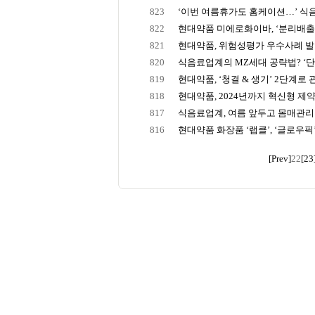
823
‘이번 여름휴가도 홈케이션…’ 식음료
822
현대약품 미에로화이바, ‘분리배출 바
821
현대약품, 위험성평가 우수사례 
820
식음료업계의 MZ세대 공략법? ‘단순
819
현대약품, ‘청결 & 생기’ 2단계로 관
818
현대약품, 2024년까지 혁신형 제
817
식음료업계, 여름 앞두고 몸매관리 돕
816
현대약품 화장품 ‘랩클’, ‘글로우픽’ 1
[Prev]
22
[23