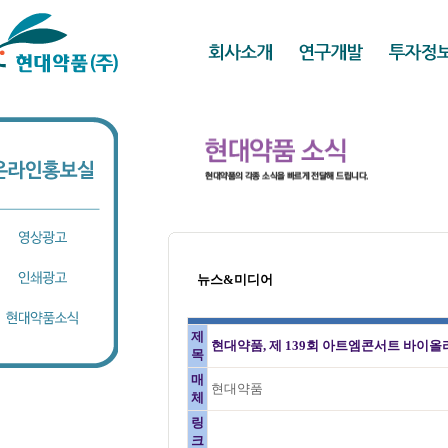
뉴스&미디어
제
현대약품, 제 139회 아트엠콘서트 바이올
목
매
현대약품
체
링
크