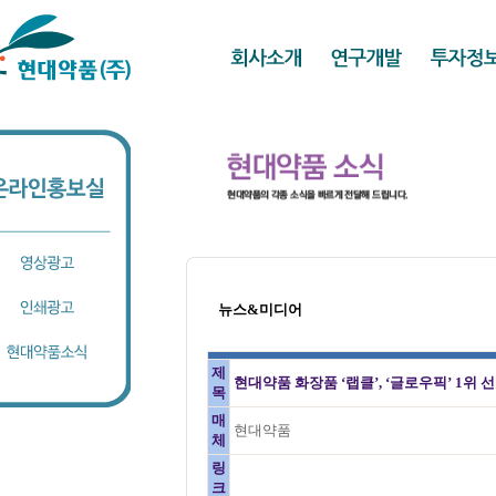
뉴스&미디어
제
현대약품 화장품 ‘랩클’, ‘글로우픽’ 1위 
목
매
현대약품
체
링
크