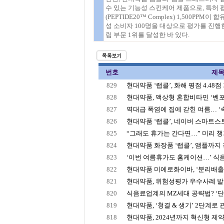
수 있는 기능성 스킨케어 제품으로, 특허 
(PEPTIDE20™ Complex) 1,500PP
성 소비자 100명을 대상으로 평가를 진행한 
림 부문 1위를 달성한 바 있다.
번호
제
829
현대약품 ‘랩클’, 화해 평점 4.48점
828
현대약품, 액상형 혼합비타민 ‘벤포
827
역대급 폭염에 집에 갇힌 여름… ‘속‘
826
현대약품 ‘랩클’, 네이버 스마트스토어
825
“그래도 휴가는 간다면…” 미리 챙겨
824
현대약품 화장품 ‘랩클’, 앰플까지 전
823
‘이번 여름휴가도 홈케이션…’ 식음료
822
현대약품 미에로화이바, ‘분리배출 바
821
현대약품, 위험성평가 우수사례 
820
식음료업계의 MZ세대 공략법? ‘단순
819
현대약품, ‘청결 & 생기’ 2단계로 관
818
현대약품, 2024년까지 혁신형 제