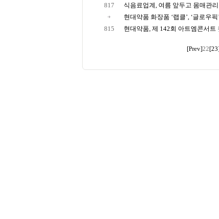
817
식음료업계, 여름 앞두고 몸매관리 돕
현대약품 화장품 ‘랩클’, ‘글로우픽’ 1
815
현대약품, 제 142회 아트엠콘서트
[Prev]
22
[23