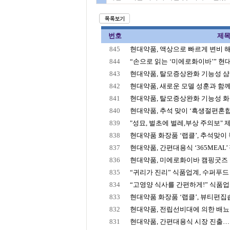
번호
제
845
현대약품, 액상으로 빠르게 변비 해결
844
“손으로 읽는 ‘미에로화이바’” 현대약
843
현대약품, 탈모증상완화 기능성 샴푸
842
현대약품, 새로운 모델 성훈과 함께 한
841
현대약품, 탈모증상완화 기능성 화장
840
현대약품, 추석 맞이 ‘흑생절편혼
839
"성묘, 벌초에 벌레,부상 주의보" 제약
838
현대약품 화장품 ‘랩클’, 추석맞이 특
837
현대약품, 간편대용식 ‘365MEAL’ 
836
현대약품, 미에로화이바 캠핑굿즈 
835
“귀리가 진리” 식품업계, 수퍼푸드 
834
“고영양 식사를 간편하게!” 식품업계,
833
현대약품 화장품 ‘랩클’, 뷰티편
832
현대약품, 전립선비대에 의한 배뇨장애
831
현대약품, 간편대용식 시장 진출… 