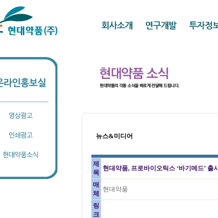
뉴스&미디어
제
현대약품, 프로바이오틱스 ‘바기메드’ 출
목
매
현대약품
체
링
크