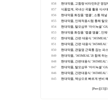
858
현대약품, 고함량 비타민B군 영양제 
857
식품업계, 국내산 곡물 활용 식사
856
현대약품 화장품 ‘랩클’, 소통 채널 확장
855
현대약품, 인체적용시험 통해 탈모샴푸
854
현대약품, 탈모샴푸 ‘마이녹셀’ GS홈
853
현대약품 화장품 ‘랩클 앰플’, 인체적
852
현대약품, 간편 대용식 ‘365MEAL’ S
851
현대약품, 간편 대용식 '365MEAL' 
850
현대약품, 관절염 근육통 잡는 파스 
849
현대약품, ‘365MEAL’과 함께 하는 
848
현대약품, 간편대용식 ‘365MEAL’ x 
847
현대약품, 탈모샴푸 ‘마이녹셀’ GS홈
846
현대약품, 간편대용식 ‘365MEAL’ 
845
현대약품, 액상으로 빠르게 변비 해결
[Prev]
[15]
[1