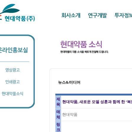
뉴스&미디어
제
현대약품, 새로운 모델 성훈과 함께 한 ‘복
목
매
현대약품
체
링
크