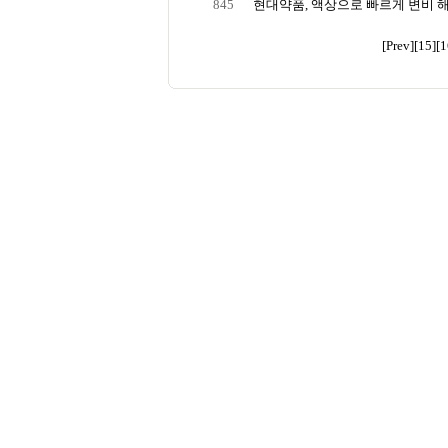
845
현대약품, 액상으로 빠르게 변비 해결
[Prev]
[15]
[1