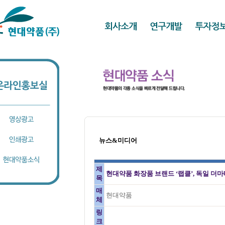
뉴스&미디어
제
현대약품 화장품 브랜드 ‘랩클’, 독일 더
목
매
현대약품
체
링
크