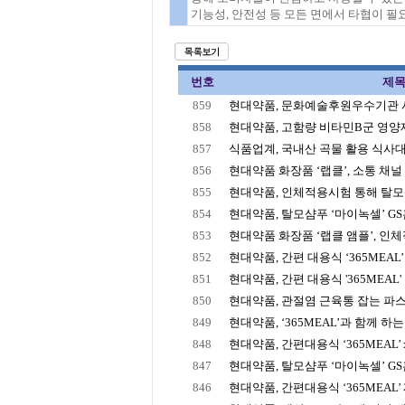
기능성, 안전성 등 모든 면에서 타협이 필
번호
제
859
현대약품, 문화예술후원우수기관 사후
858
현대약품, 고함량 비타민B군 영양제 
857
식품업계, 국내산 곡물 활용 식사
856
현대약품 화장품 ‘랩클’, 소통 채널 확장
855
현대약품, 인체적용시험 통해 탈모샴푸
854
현대약품, 탈모샴푸 ‘마이녹셀’ GS홈
853
현대약품 화장품 ‘랩클 앰플’, 인체적
852
현대약품, 간편 대용식 ‘365MEAL’ S
851
현대약품, 간편 대용식 '365MEAL' 
850
현대약품, 관절염 근육통 잡는 파스 
849
현대약품, ‘365MEAL’과 함께 하는 
848
현대약품, 간편대용식 ‘365MEAL’ x 
847
현대약품, 탈모샴푸 ‘마이녹셀’ GS홈
846
현대약품, 간편대용식 ‘365MEAL’ 