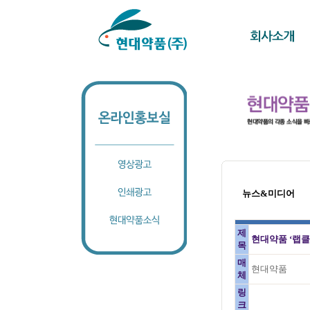
뉴스&미디어
제
현대약품 ‘랩클
목
매
현대약품
체
링
크