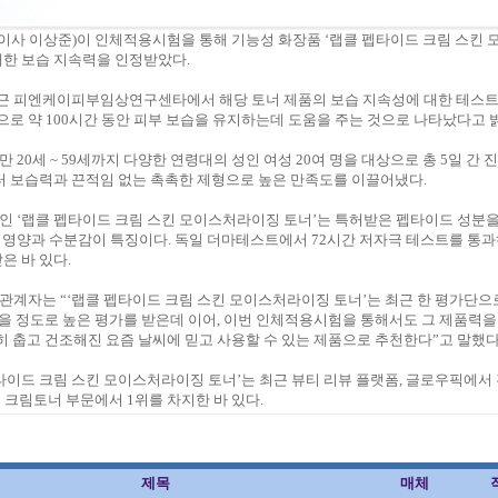
이사 이상준)이 인체적용시험을 통해 기능성 화장품 ‘랩클 펩타이드 크림 스킨
대한 보습 지속력을 인정받았다.
근 피엔케이피부임상연구센타에서 해당 토너 제품의 보습 지속성에 대한 테스
용으로 약 100시간 동안 피부 보습을 유지하는데 도움을 주는 것으로 나타났다고 
만 20세 ~ 59세까지 다양한 연령대의 성인 여성 20여 명을 대상으로 총 5일 간 
 보습력과 끈적임 없는 촉촉한 제형으로 높은 만족도를 이끌어냈다.
인 ‘랩클 펩타이드 크림 스킨 모이스처라이징 토너’는 특허받은 펩타이드 성분을
 영양과 수분감이 특징이다. 독일 더마테스트에서 72시간 저자극 테스트를 통과
은 바 있다.
관계자는 “‘랩클 펩타이드 크림 스킨 모이스처라이징 토너’는 최근 한 평가단으
얻을 정도로 높은 평가를 받은데 이어, 이번 인체적용시험을 통해서도 그 제품력
히 춥고 건조해진 요즘 날씨에 믿고 사용할 수 있는 제품으로 추천한다”고 말했다
펩타이드 크림 스킨 모이스처라이징 토너’는 최근 뷰티 리뷰 플랫폼, 글로우픽에서
 중 크림토너 부문에서 1위를 차지한 바 있다.
제목
매체