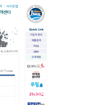
>뉴스&미디어
19/75