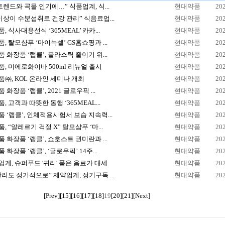
트렌드와 곡물 인기에…” 식품업계, 식...
현대약품
20
이상이 수분섭취로 건강 관리” 식음료업...
현대약품
20
, 식사대용선식 ‘365MEAL’ 카카...
현대약품
20
, 탈모샴푸 ‘마이녹셀’ GS홈쇼핑과 ...
현대약품
20
 화장품 ‘랩클’, 플라스틱 줄이기 위...
현대약품
20
, 미에로화이바 500ml 리뉴얼 출시
현대약품
20
㈜, KOL 온라인 세미나 개최
현대약품
20
화장품 ‘랩클’, 2021 글로우픽 ...
현대약품
20
, 고객과 따뜻한 동행 ‘365MEAL...
현대약품
20
 ‘랩클’, 인체적용시험서 보습 지속력...
현대약품
20
, “알레르기 걱정 X” 탈모샴푸 ‘마...
현대약품
20
 화장품 ‘랩클’, 쇼호스트 권미란과 ...
현대약품
20
 화장품 ‘랩클’, ‘글로우픽’ 14주...
현대약품
20
계, 슈퍼푸드 '귀리' 품은 음료가 대세
현대약품
20
리도 정기적으로” 제약업계, 정기구독 ...
현대약품
20
[Prev]
[15]
[16]
[17]
[18]
19
[20]
[21]
[Next]