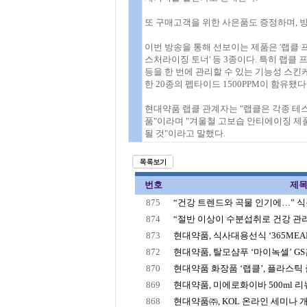
또 구매고객을 위한 사은품도 증정하며, 
이번 방송을 통해 선보이는 제품은 '랩클 프
스처라이징 토너' 등 3종이다. 특히 랩클 
등을 한 번에 관리할 수 있는 기능성 스킨
한 20종의 펩타이드 1500PPM이 함유됐다
현대약품 랩클 관계자는 "랩클은 각종 테스
품"이라며 "겨울철 고보습 안티에이징 제
될 것"이라고 말했다.
번호
제
875
“건강 트렌드와 곡물 인기에…” 식품
874
“절반 이상이 수분섭취로 건강 관리”
873
현대약품, 식사대용선식 ‘365MEAL’
872
현대약품, 탈모샴푸 ‘마이녹셀’ GS홈
870
현대약품 화장품 ‘랩클’, 플라스틱 줄
869
현대약품, 미에로화이바 500ml 
868
현대약품㈜, KOL 온라인 세미나 