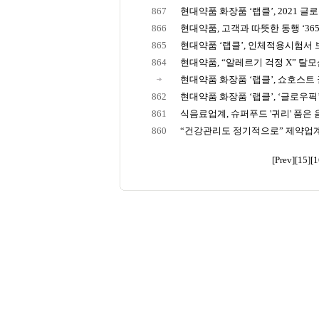
867
현대약품 화장품 ‘랩클’, 2021 글로우
866
현대약품, 고객과 따뜻한 동행 ‘365M
865
현대약품 ‘랩클’, 인체적용시험서 보
864
현대약품, “알레르기 걱정 X” 탈모샴푸
현대약품 화장품 ‘랩클’, 쇼호스트 권
862
현대약품 화장품 ‘랩클’, ‘글로우픽’ 1
861
식음료업계, 슈퍼푸드 '귀리' 품은
860
“건강관리도 정기적으로” 제약업계, 
[Prev]
[15]
[1