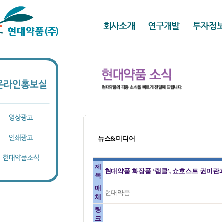
뉴스&미디어
제
현대약품 화장품 ‘랩클’, 쇼호스트 권미란
목
매
현대약품
체
링
크