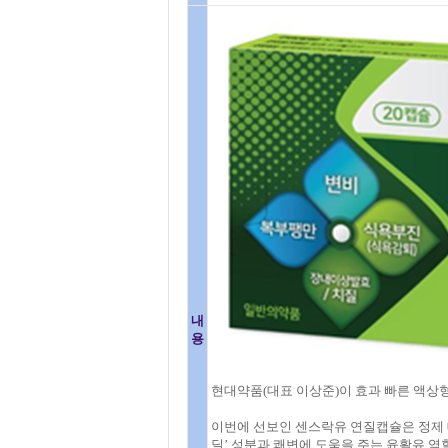
내
용
현대약품(대표 이상준)이 효과 빠른 액상형
이번에 선보인 센스락유 연질캡슐은 정제 
딜’ 성분과 쾌변에 도움을 주는 윤활유 역