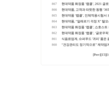
867
현대약품 화장품 ‘랩클’, 2021 글로우
866
현대약품, 고객과 따뜻한 동행 ‘365M
865
현대약품 ‘랩클’, 인체적용시험서 보
864
현대약품, “알레르기 걱정 X” 탈모샴푸
863
현대약품 화장품 ‘랩클’, 쇼호스트 권
862
현대약품 화장품 ‘랩클’, ‘글로우픽’ 1
861
식음료업계, 슈퍼푸드 '귀리' 품은
860
“건강관리도 정기적으로” 제약업계, 
[Prev]
[15]
[1