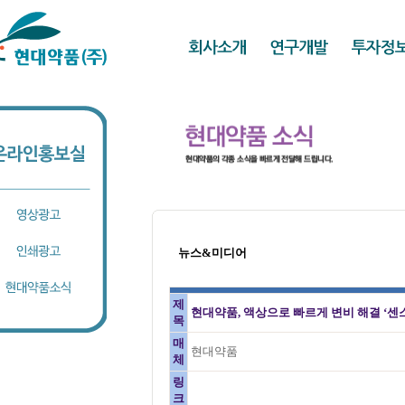
뉴스&미디어
제
현대약품, 액상으로 빠르게 변비 해결 ‘센
목
매
현대약품
체
링
크