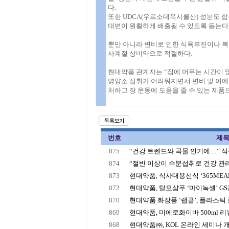
다.
또한 UDCA(우르소데옥시콜산) 성분도 
대변이 원활하게 배출될 수 있도록 돕는다
뿐만 아니라 변비로 인한 식욕부진이나 복
사계절 상비약으로 적절하다.
현대약품 관계자는 “집에 머무는 시간이 
영양소 섭취가 어려워지면서 변비 및 이에
처하고 장 운동에 도움을 줄 수 있는 제품
번호
제
875
“건강 트렌드와 곡물 인기에…” 식품
874
“절반 이상이 수분섭취로 건강 관리”
873
현대약품, 식사대용선식 ‘365MEAL’
872
현대약품, 탈모샴푸 ‘마이녹셀’ GS홈
870
현대약품 화장품 ‘랩클’, 플라스틱 줄
869
현대약품, 미에로화이바 500ml 
868
현대약품㈜, KOL 온라인 세미나 