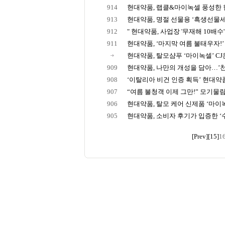
914
현대약품, 랩클&마이녹셀 풍성한 
913
현대약품, 명절 선물용 ‘흑생선물세트’,
912
" 현대약품, 사업장 '무재해 10배수' 
911
현대약품, ‘마지막 여름 불태우자!’ 3
현대약품, 탈모샴푸 ‘마이녹셀’ CJ온
909
현대약품, 나만의 개성을 담아…’천
908
‘이탈리아 비건 인증 획득’ 현대약품, 
907
“여름 불청객 이제 그만!” 모기물림 
906
현대약품, 탈모 케어 신제품 ‘마이녹
905
현대약품, 소비자 후기가 입증한 ‘수
[Prev]
[15]
1