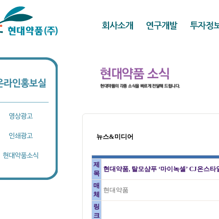
뉴스&미디어
제
현대약품, 탈모샴푸 ‘마이녹셀’ CJ온스타
목
매
현대약품
체
링
크