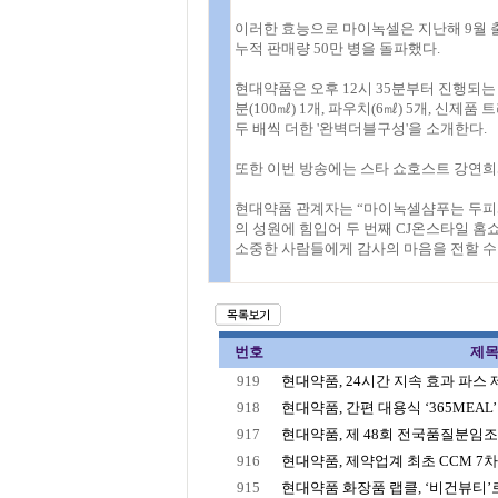
이러한 효능으로 마이녹셀은 지난해 9월 출
누적 판매량 50만 병을 돌파했다.
현대약품은 오후 12시 35분부터 진행되는 
분(100㎖) 1개, 파우치(6㎖) 5개, 신제
두 배씩 더한 '완벽더블구성'을 소개한다.
또한 이번 방송에는 스타 쇼호스트 강연희
현대약품 관계자는 “마이녹셀샴푸는 두피와
의 성원에 힘입어 두 번째 CJ온스타일 홈
소중한 사람들에게 감사의 마음을 전할 수
번호
제
919
현대약품, 24시간 지속 효과 파스 제품
918
현대약품, 간편 대용식 ‘365MEAL’ 
917
현대약품, 제 48회 전국품질분임조경
916
현대약품, 제약업계 최초 CCM 7
915
현대약품 화장품 랩클, ‘비건뷰티’