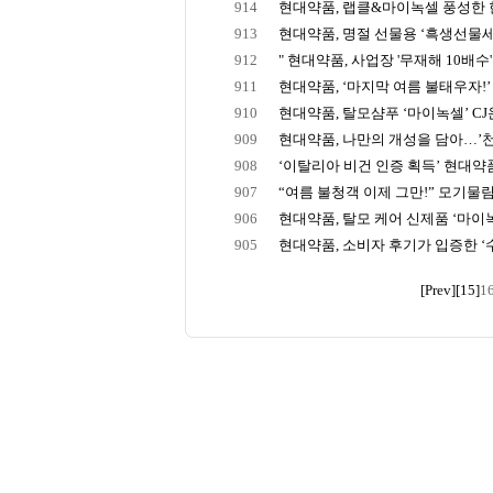
914
현대약품, 랩클&마이녹셀 풍성한 
913
현대약품, 명절 선물용 ‘흑생선물세트’,
912
" 현대약품, 사업장 '무재해 10배수' 
911
현대약품, ‘마지막 여름 불태우자!’ 3
910
현대약품, 탈모샴푸 ‘마이녹셀’ CJ온
909
현대약품, 나만의 개성을 담아…’천
908
‘이탈리아 비건 인증 획득’ 현대약품, 
907
“여름 불청객 이제 그만!” 모기물림 
906
현대약품, 탈모 케어 신제품 ‘마이녹
905
현대약품, 소비자 후기가 입증한 ‘수
[Prev]
[15]
1