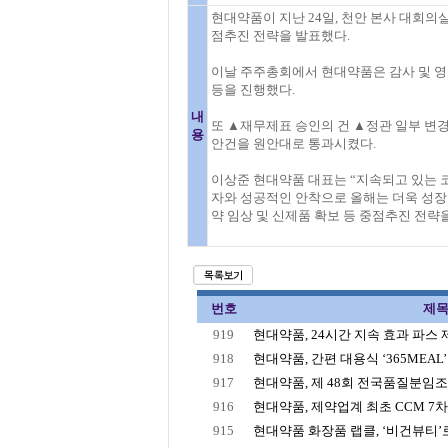
현대약품이 지난 24일, 천안 본사 대회의
점추진 전략을 발표했다.
이날 주주총회에서 현대약품은 감사 및 
등을 진행했다.
내
또 ▲재무제표 승인의 건 ▲정관 일부 변
용
안건을 원안대로 통과시켰다.
이상준 현대약품 대표는 “지속되고 있는 
자와 성공적인 안착으로 올해는 더욱 성장할
약 임상 및 신제품 확보 등 중점추진 전략
번호
제
919
현대약품, 24시간 지속 효과 파스 제품
918
현대약품, 간편 대용식 ‘365MEAL’ 
917
현대약품, 제 48회 전국품질분임조경
916
현대약품, 제약업계 최초 CCM 7
915
현대약품 화장품 랩클, ‘비건뷰티’