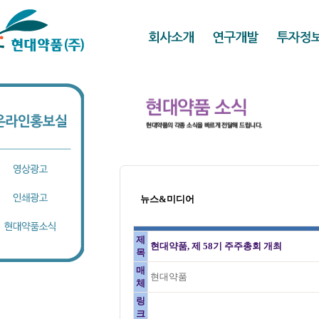
뉴스&미디어
제
현대약품, 제 58기 주주총회 개최
목
매
현대약품
체
링
크