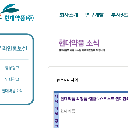
뉴스&미디어
제
현대약품 화장품 ‘랩클’, 쇼호스트 권미란
목
매
현대약품
체
링
크