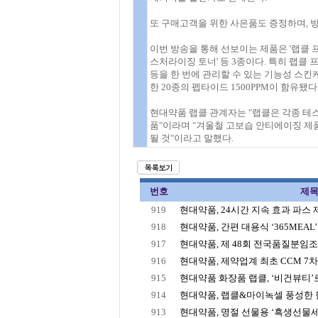
또 구매고객을 위한 사은품도 증정하며, 
이번 방송을 통해 선보이는 제품은 '랩클 프
스처라이징 토너' 등 3종이다. 특히 랩클 
등을 한 번에 관리할 수 있는 기능성 스킨
한 20종의 펩타이드 1500PPM이 함유됐다
현대약품 랩클 관계자는 "랩클은 각종 테스
품"이라며 "겨울철 고보습 안티에이징 제
될 것"이라고 말했다.
번호
제
919
현대약품, 24시간 지속 효과 파스 제품
918
현대약품, 간편 대용식 ‘365MEAL’ 
917
현대약품, 제 48회 전국품질분임조경
916
현대약품, 제약업계 최초 CCM 7
915
현대약품 화장품 랩클, ‘비건뷰티’
914
현대약품, 랩클&마이녹셀 풍성한 
913
현대약품, 명절 선물용 ‘흑생선물세트’,