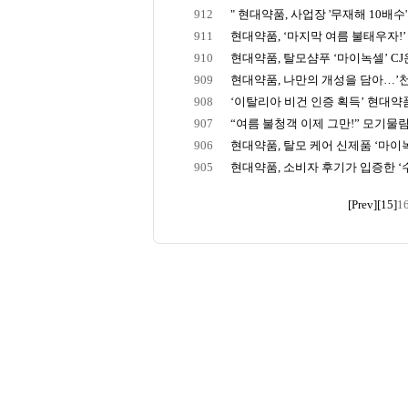
912
" 현대약품, 사업장 '무재해 10배수' 
911
현대약품, ‘마지막 여름 불태우자!’ 3
910
현대약품, 탈모샴푸 ‘마이녹셀’ CJ온
909
현대약품, 나만의 개성을 담아…’천
908
‘이탈리아 비건 인증 획득’ 현대약품, 
907
“여름 불청객 이제 그만!” 모기물림 
906
현대약품, 탈모 케어 신제품 ‘마이녹
905
현대약품, 소비자 후기가 입증한 ‘수
[Prev]
[15]
1