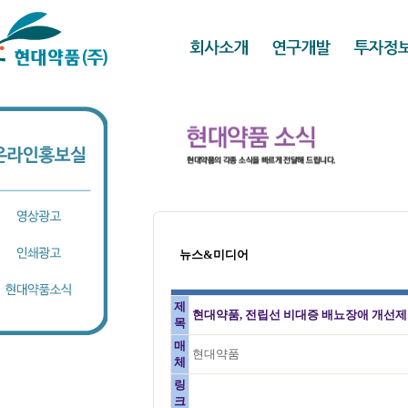
뉴스&미디어
제
현대약품, 전립선 비대증 배뇨장애 개선제 
목
매
현대약품
체
링
크