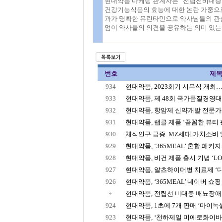
현대약품 마케팅 관계자는 “전립선비대증은
건강기능식품의 효능에 대한 논란 가중으로
과가 명확한 유린타민으로 약사님들의 관심
엄이 약사들의 의견을 공유하는 의미 있는 
번호
제
934
현대약품, 2023회기 시무식 개최…3
933
현대약품, 제 48회 국가품질경영대회
932
현대약품, 항암제 신약개발 전문가
931
현대약품, 랩클 제품 ‘꼼꼼한 뷰티 
930
채식인구 급증. MZ세대 가치소비 열
929
현대약품, ‘365MEAL’ 혼합 패키지 
928
현대약품, 비건 제품 출시 기념 ‘LOVE
927
현대약품, 알츠하이머병 치료제 ‘디만
926
현대약품, ‘365MEAL’ 네이버 쇼핑 
현대약품, 전립선 비대증 배뇨장애 개
924
현대약품, 1초에 7개 판매 ‘마이녹셀’
923
현대약품, ‘천하제일 미에로화이바 