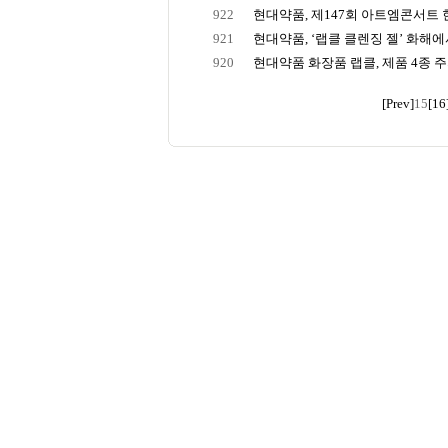
922
현대약품, 제147회 아트엠콘서트 현
921
현대약품, ‘랩클 클렌징 젤’ 화해에서
920
현대약품 화장품 랩클, 제품 4종 주의 
[Prev]
15
[16