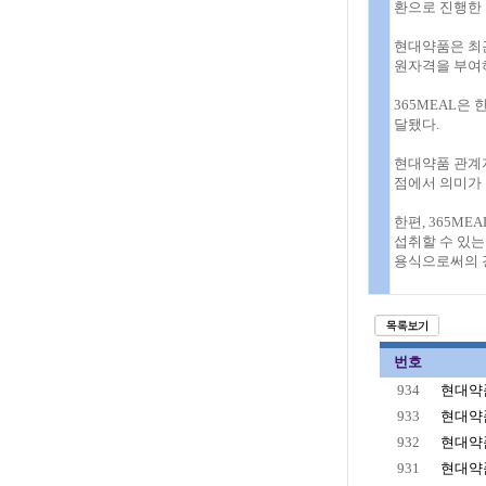
환으로 진행한 
현대약품은 최근
원자격을 부여하
365MEAL
달됐다.
현대약품 관계자
점에서 의미가 
한편, 365M
섭취할 수 있는
용식으로써의 
번호
934
현대약품
933
현대약품
932
현대약품
931
현대약품