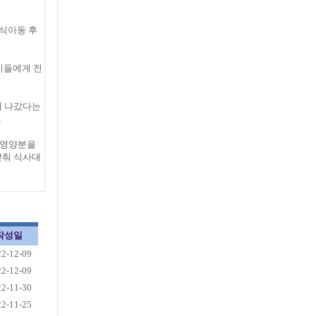
결식아동 후
이들에게 전
어 나갔다는
.
한 영양분을
낮춰 식사대
작성일
22-12-09
22-12-09
22-11-30
22-11-25