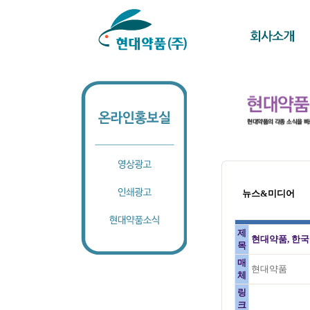
뉴스&미디어
제
현대약품, 한국
목
매
현대약품
체
링
크