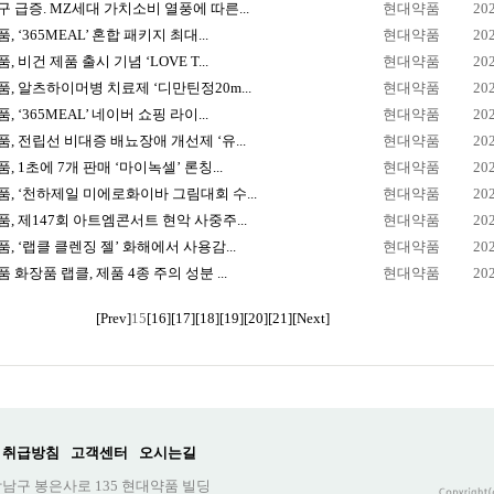
 급증. MZ세대 가치소비 열풍에 따른...
현대약품
20
 ‘365MEAL’ 혼합 패키지 최대...
현대약품
20
 비건 제품 출시 기념 ‘LOVE T...
현대약품
20
, 알츠하이머병 치료제 ‘디만틴정20m...
현대약품
20
 ‘365MEAL’ 네이버 쇼핑 라이...
현대약품
20
, 전립선 비대증 배뇨장애 개선제 ‘유...
현대약품
20
, 1초에 7개 판매 ‘마이녹셀’ 론칭...
현대약품
20
, ‘천하제일 미에로화이바 그림대회 수...
현대약품
20
, 제147회 아트엠콘서트 현악 사중주...
현대약품
20
, ‘랩클 클렌징 젤’ 화해에서 사용감...
현대약품
20
 화장품 랩클, 제품 4종 주의 성분 ...
현대약품
20
[Prev]
15
[16]
[17]
[18]
[19]
[20]
[21]
[Next]
 취급방침
고객센터
오시는길
강남구 봉은사로 135 현대약품 빌딩