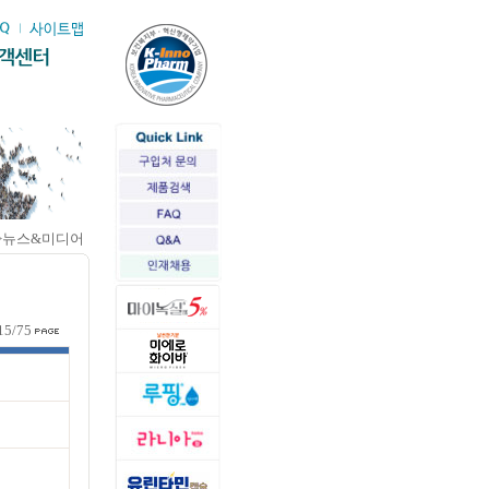
>뉴스&미디어
15/75