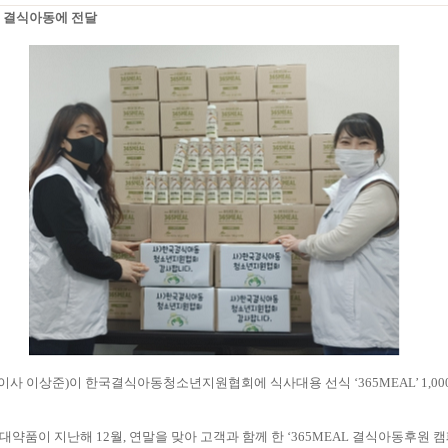
역 결식아동에 전달
사 이상준)이 한국결식아동청소년지원협회에 식사대용 선식 ‘365MEAL’ 1,00
대약품이 지난해 12월, 연말을 맞아 고객과 함께 한 ‘365MEAL 결식아동후원 캠