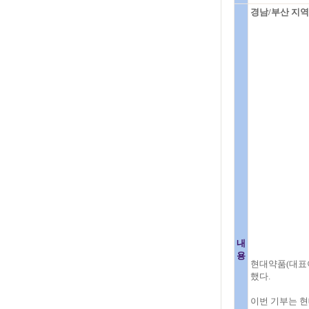
경남/부산 지
내
용
현대약품(대표이
했다.
이번 기부는 현