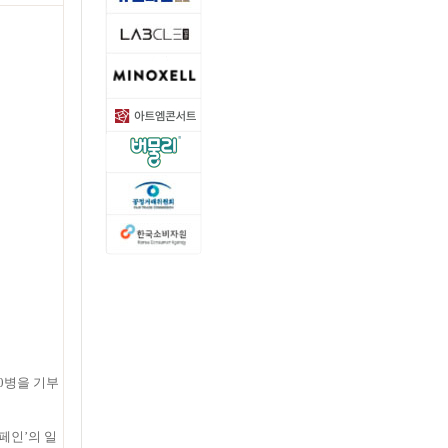
0병을 기부
페인’의 일