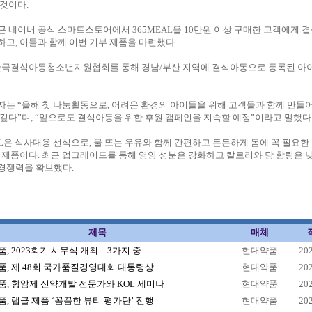
것이다.
 네이버 공식 스마트스토어에서 365MEAL을 10만원 이상 구매한 고객에게 
고, 이들과 함께 이번 기부 제품을 마련했다.
은 한국결식아동청소년지원협회를 통해 경남/부산 지역에 결식아동으로 등록된 아
는 “올해 첫 나눔활동으로, 어려운 환경의 아이들을 위해 고객들과 함께 만들
깊다”며, “앞으로도 결식아동을 위한 후원 캠페인을 지속할 예정”이라고 말했다
EAL은 식사대용 선식으로, 물 또는 우유와 함께 간편하고 든든하게 몸에 꼭 필요
 제품이다. 최근 업그레이드를 통해 영양 성분은 강화하고 칼로리와 당 함량은 
경쟁력을 확보했다.
제목
매체
, 2023회기 시무식 개최…3가지 중...
현대약품
20
, 제 48회 국가품질경영대회 대통령상...
현대약품
20
, 항암제 신약개발 전문가와 KOL 세미나
현대약품
20
, 랩클 제품 ‘꼼꼼한 뷰티 평가단’ 진행
현대약품
20