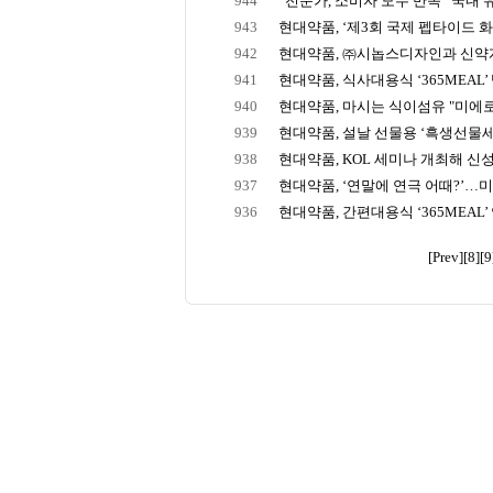
944
“전문가, 소비자 모두 만족” 국내 유일
943
현대약품, ‘제3회 국제 펩타이드 화장
942
현대약품, ㈜시놉스디자인과 신약
941
현대약품, 식사대용식 ‘365MEAL’ 
940
현대약품, 마시는 식이섬유 "미에로화
939
현대약품, 설날 선물용 ‘흑생선물세트
938
현대약품, KOL 세미나 개최해 신
937
현대약품, ‘연말에 연극 어때?’…미
936
현대약품, 간편대용식 ‘365MEAL’ 연
[Prev]
[8]
[9