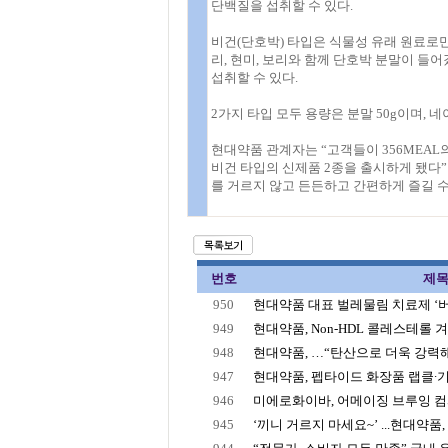
단백질을 섭취할 수 있다.
비건(단호박) 타입은 식물성 유래 원료로만
리, 현미, 보리와 함께 단호박 분말이 
섭취할 수 있다.
2가지 타입 모두 용량은 분말 50g이며, 네
현대약품 관계자는 “고객들이 356MEAL
비건 타입의 신제품 2종을 출시하게 됐다”
를 거르지 않고 든든하고 간편하게 즐길 수
번호
제
950
현대약품 대표 벌레물림 치료제 ‘버물리
949
현대약품, Non-HDL 콜레스테롤 겨냥
948
현대약품, …“탄산으로 더욱 강력해
947
현대약품, 펩타이드 화장품 랩클∙기.
946
미에로화이바, 어메이징 브루잉 컴퍼
945
‘끼니 거르지 마세요~’ ...현대약품, 