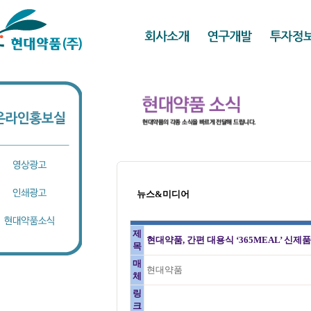
뉴스&미디어
제
현대약품, 간편 대용식 ‘365MEAL’ 신제품
목
매
현대약품
체
링
크