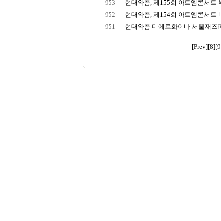
953
현대약품, 제155회 아트엠콘서트 부
952
현대약품, 제154회 아트엠콘서트 
951
현대약품 미에로화이바 서울재즈페스
[Prev]
[8]
[9