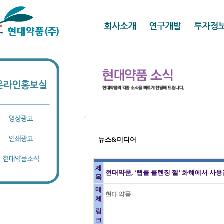
뉴스&미디어
제
현대약품, ‘랩클 클렌징 젤’ 화해에서 사용
목
매
현대약품
체
링
크