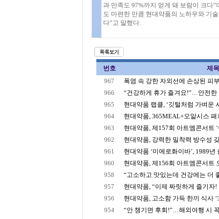
과 만족도 97%까지 얻게 돼 보람이 크다”
도 마련한 만큼 현대약품의 노하우와 기술
다”고 말했다.
번호
제
967
폭염 속 강한 자외선에 손상된 피부, 
966
“건강하게 휴가 즐겨요!”…안전한 여
965
현대약품 랩클, ‘깃털처럼 가벼운 사용
964
현대약품, 365MEAL+오알시스 패키
963
현대약품, 제157회 아트엠콘서트 ‘이
962
현대약품, 강력한 밀착력 방수성 갖춘
961
현대약품 ‘미에로화이바’, 1989년 출
960
현대약품, 제156회 아트엠콘서트 오
958
“고소하고 맛있는데 건강에는 더 좋
957
현대약품, “이제 짜릿하게 즐기자! ‘
956
현대약품, 고소함 가득 한끼 식사 ‘36
954
“안 챙기면 후회!”…해외여행 시 꼭 