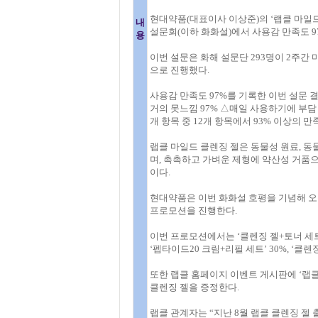
현대약품(대표이사 이상준)의 ‘랩클 마일드
내
설문회(이하 화화설)에서 사용감 만족도 9
용
이번 설문은 화해 설문단 293명이 2주간
으로 진행했다.
사용감 만족도 97%를 기록한 이번 설문 
거의 못느낌 97% △매일 사용하기에 부담 
개 항목 중 12개 항목에서 93% 이상의 만
랩클 마일드 클렌징 젤은 동물성 원료, 동
며, 촉촉하고 가벼운 제형에 약산성 거품
이다.
현대약품은 이번 화화설 호평을 기념해 오
프로모션을 진행한다.
이번 프로모션에서는 ‘클렌징 젤+토너 세트’
‘펩타이드20 크림+리필 세트’ 30%, ‘클
또한 랩클 홈페이지 이벤트 게시판에 ‘랩클
클렌징 젤을 증정한다.
랩클 관계자는 “지난 8월 랩클 클렌징 젤