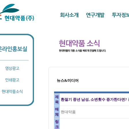
뉴스&미디어
제
환절기 중년 남성, 소변횟수 증가한다면?
목
매
현대약품
체
링
크