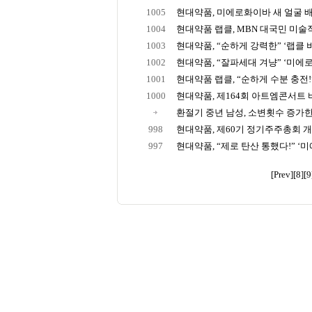
1005
현대약품, 미에로화이바 새 얼굴 배우
1004
현대약품 랩클, MBN 대국민 미술작
1003
현대약품, “순하게 강력한” ‘랩클 비
1002
현대약품, “잘파세대 겨냥” ‘미에로
1001
현대약품 랩클, “순하게 수분 충전!” 
1000
현대약품, 제164회 아트엠콘서트 
환절기 중년 남성, 소변횟수 증가한다
998
현대약품, 제60기 정기주주총회 
997
현대약품, “제로 탄산 통했다!” ‘미
[Prev]
[8]
[9