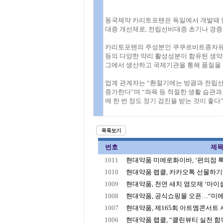
동국제약 카리토포텐은 독일에서 개발돼 
대증 개선제로, 전립선비대증 초기나 경증 
카리토포텐의 주성분인 쿠쿠르비트종자유
등의 다양한 약리 활성성분이 함유된 생약
그에서 생산하고 국제기관을 통해 품질을
업계 관계자는 “환절기에는 방광과 전립
증가한다”며 “좌욕 등 적절한 생활 습관과
에 한 번 정도 정기 검진을 받는 것이 좋다
번호
제
1011
현대약품 미에로화이바, ‘편의점 톡 
1010
현대약품 랩클, 카카오톡 선물하기 
1009
현대약품, 천연 새치 염모제 ‘마이실
1008
현대약품, 공식쇼핑몰 오픈…“미에로
1007
현대약품, 제165회 아트엠콘서트 서
1006
현대약품 랩클, “클린뷰티 실천 함께