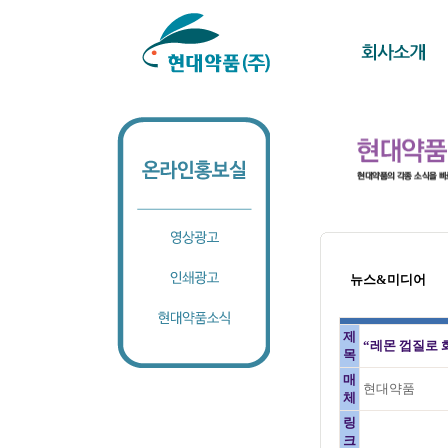
뉴스&미디어
제
“레몬 껍질로 
목
매
현대약품
체
링
크