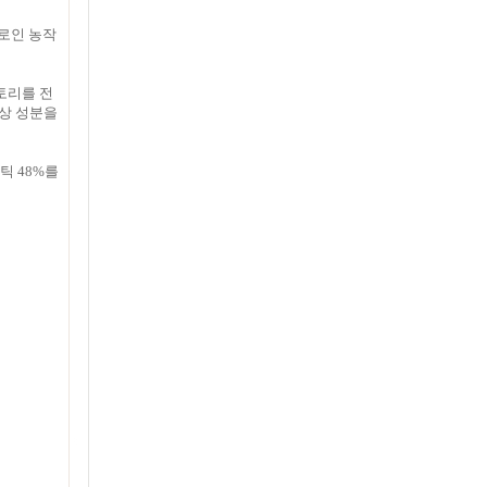
로인 농작
토리를 전
이상 성분을
틱 48%를