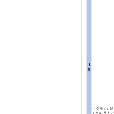
내
용
LG생활건강은 
러블리’를 지난