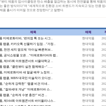
 “뷰티 제품의 업사이클링은 탄소 배출을 절감하는 동시에 천연물을 통해 제품
는 좋은 방식이다”며 “세계적으로 친환경 소비 트렌드가 지속되고 있는 만큼 
제품 출시가 이어질 것으로 전망한다”고 말했다.
제목
매체
 미에로화이바, ‘편의점 톡 쏘는 시그...
현대약품
20
 랩클, 카카오톡 선물하기 입점…”가정...
현대약품
20
, 천연 새치 염모제 ‘마이실 빠른허브...
현대약품
20
, 공식쇼핑몰 오픈…“미에로화이바와 랩...
현대약품
20
, 제165회 아트엠콘서트 서울대학교 ...
현대약품
20
 랩클, “클린뷰티 실천 함께해요~”…...
현대약품
20
, 미에로화이바 새 얼굴 배우 노정의 ...
현대약품
20
 랩클, MBN 대국민 미술작가 오디션...
현대약품
20
, “순하게 강력한” ‘랩클 비건 미네...
현대약품
20
, “잘파세대 겨냥” ‘미에로화이바 스...
현대약품
20
 랩클, “순하게 수분 충전!” 비건 ...
현대약품
20
, 제164회 아트엠콘서트 바이올리니스...
현대약품
20