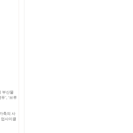
리 부산물
샴푸’, ‘브루
가축의 사
트 업사이클