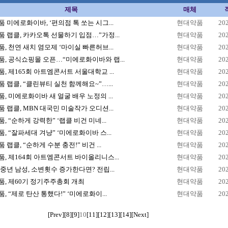
제목
매체
 미에로화이바, ‘편의점 톡 쏘는 시그...
현대약품
20
 랩클, 카카오톡 선물하기 입점…”가정...
현대약품
20
, 천연 새치 염모제 ‘마이실 빠른허브...
현대약품
20
, 공식쇼핑몰 오픈…“미에로화이바와 랩...
현대약품
20
, 제165회 아트엠콘서트 서울대학교 ...
현대약품
20
 랩클, “클린뷰티 실천 함께해요~”…...
현대약품
20
, 미에로화이바 새 얼굴 배우 노정의 ...
현대약품
20
 랩클, MBN 대국민 미술작가 오디션...
현대약품
20
, “순하게 강력한” ‘랩클 비건 미네...
현대약품
20
, “잘파세대 겨냥” ‘미에로화이바 스...
현대약품
20
 랩클, “순하게 수분 충전!” 비건 ...
현대약품
20
, 제164회 아트엠콘서트 바이올리니스...
현대약품
20
중년 남성, 소변횟수 증가한다면? 전립...
현대약품
20
, 제60기 정기주주총회 개최
현대약품
20
, “제로 탄산 통했다!” ‘미에로화이...
현대약품
20
[Prev]
[8]
[9]
10
[11]
[12]
[13]
[14]
[Next]