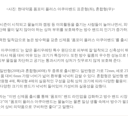
<사진: 현대약품 폼포미 플러스 아쿠아밴드 표준형(좌), 혼합형(우)>
 시즌이 시작되고 물놀이와 캠핑 등 야외활동을 즐기는 사람들이 늘어나면서, 
해 물이 닿지 않아야 하는 상처 부위를 보호해주는 방수 밴드의 인기가 증가하
력한 밀착감으로 높은 방수력을 갖춘 신제품 ‘폼포미 플러스 아쿠아밴드’를 출시
 아쿠아밴드’는 얇은 폴리우레탄 특수 원단으로 피부에 잘 밀착되고 신축성이 
 타사 제품 대비 여유 있는 크기가 특징이다. 또한 방수 필름의 우수한 성능으로
 외부 물질을 차단하고 공기는 통과시키며 상처가 짓무르지 않게 보호해 준다.
반형(20매)과 혼합형(40매) 두 종류로 출시됐다. 일반형은 가로 72mm, 세로 2
제품 대비 6mm 가량 너비가 넓어 환부를 넉넉히 감쌀 수 있다. 혼합형은 일반형 밴드
사각원형 4매, 특대형 4매의 실용적인 구성을 갖춰 상처 크기에 따라 다양한 활용이
 다양한 크기의 밴드가 넉넉히 들어있어 가성비와 실용성을 갖췄다.
는 “이번 신제품 출시를 통해 ‘폼포미’ 밴드 라인업을 강화하고 방수 밴드 시장
”며 “폼포미 플러스 아쿠아밴드는 물놀이는 물론 일상 생활 속에서 방수가 필
있어 상비 의약품으로 구비하면 좋다”고 말했다.