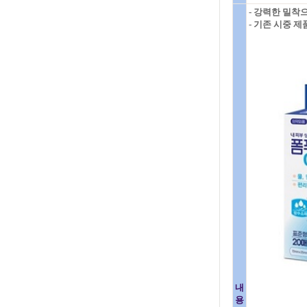
- 강력한 밀착
- 기존 시중 
내
용