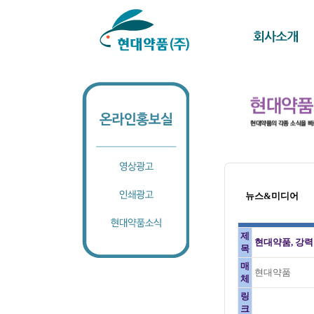
뉴스&미디어
제
현대약품, 강력
목
매
현대약품
체
링
크