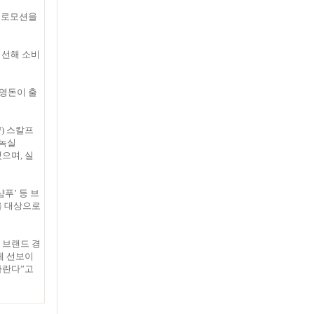
 프로모션을
엄선해 소비
이영돈이 출
™) 스칼프
라녹실
으며, 실
샴푸’ 등 브
을 대상으로
 브랜드 경
께 선보이
바란다”고