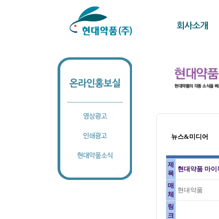
뉴스&미디어
제
현대약품 마이녹
목
매
현대약품
체
링
크