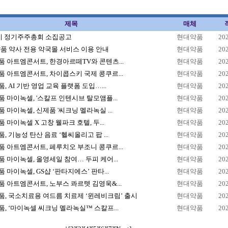
제목
매체
1기 정기주주총회 소집공고
현대약품
20
품 약사 전용 약국몰 서비스 이용 안내
현대약품
20
 아트엠콘서트, 한경아르떼TV와 콘텐츠...
현대약품
20
 아트엠콘서트, 차이콥스키 국제 콩쿠르...
현대약품
20
, AI 기반 영업 교육 플랫폼 도입…...
현대약품
20
 마이녹셀, '스칼프 인텐시브 탈모앰플...
현대약품
20
 마이녹셀, 신제품 '씨크닝 멜라녹실 ...
현대약품
20
 마이녹셀 X 고창 웰파크 호텔, 두...
현대약품
20
, 기능성 탄산 음료 ‘헬씨올리고 팝 ...
현대약품
20
 아트엠콘서트, 페루치오 부조니 콩쿠르...
현대약품
20
 마이녹셀, 올영세일 참여… 두피 케어...
현대약품
20
 마이녹셀, GS샵 ‘판타지에스’ 판타...
현대약품
20
 아트엠콘서트, 노부스 콰르텟 김영욱&...
현대약품
20
, 국소치료용 여드름 치료제 ‘윈레비크림’ 출시
현대약품
20
, ‘마이녹셀 씨크닝 멜라녹실™ 스칼프...
현대약품
20