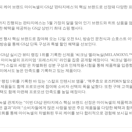
 케어 브랜드 마이녹셀이 GS샵 '판타지에스'의 핵심 브랜드로 선정돼 다양한
일까지 진행되는 판타지에스는 5월 가정의 달을 맞아 인기 브랜드와 히트 상품을 
 혜택을 제공하는 GS샵 상반기 최대 쇼핑 행사다.
 행사 핵심 브랜드로 참여해 오는 12일 오전 9시, 방송인 문천식과 쇼호스트 
방송을 통해 GS샵 단독 구성과 특별 할인 혜택을 선보인다.
 GS샵 실시간 뷰티 랭킹 1위를 기록한 신제품 ‘씨크닝 멜라녹실(MELANOXYL
 마이녹셀의 프리미엄 ‘프레스티지’ 라인을 집중 공개할 예정이다. ‘씨크닝 멜
YL™) 스칼프 세럼’은 차별화된 성분 구성과 인체적용시험을 통해 제품력을 입증했
사이에서도 높은 만족도를 기록하고 있는 제품이다.
 랭킹 1위를 기록한 바 있는 ‘스칼프 인텐시브 앰플’, ‘맥주효모 로즈PDRN 탈모
 제품들도 함께 프로모션에 참여해 소비자 선택의 폭을 넓혔다. 또한 구매 고객
택도 함께 마련해 프로모션 만족도를 높일 예정이다.
셀 관계자는 “이번 GS샵 판타지에스 핵심 브랜드 선정은 마이녹셀의 제품력과
 결과”라며 “소비자들에게 많은 사랑을 받은 주요 제품들을 다양한 혜택과 함
 기회를 통해 마이녹셀의 차별화된 두피 케어를 보다 합리적으로 경험해 보시길 