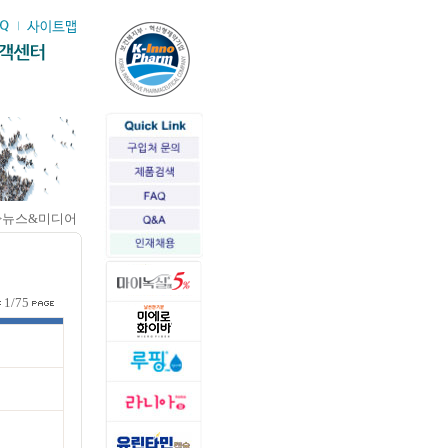
>뉴스&미디어
1/75