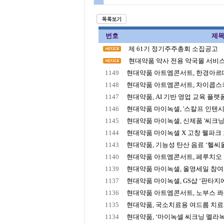
번호
제
제 61기 정기주주총회 소집공고
현대약품 약사 전용 약국몰 서비스
1149
현대약품 아트엠콘서트, 한경아르떼T
1148
현대약품 아트엠콘서트, 차이콥스키 
1147
현대약품, AI 기반 영업 교육 플랫폼
1146
현대약품 마이녹셀, '스칼프 인텐시
1145
현대약품 마이녹셀, 신제품 '씨크닝 
1144
현대약품 마이녹셀 X 고창 웰파크 호텔
1143
현대약품, 기능성 탄산 음료 ‘헬씨올리
1140
현대약품 아트엠콘서트, 페루치오 부
1139
현대약품 마이녹셀, 올영세일 참여…
1137
현대약품 마이녹셀, GS샵 ‘판타지에스
1136
현대약품 아트엠콘서트, 노부스 콰르
1135
현대약품, 국소치료용 여드름 치료
1134
현대약품, ‘마이녹셀 씨크닝 멜라녹