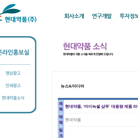
뉴스&미디어
제
현대약품, '마이녹셀 샴푸' 대용량 제품 
목
매
현대약품
체
링
크