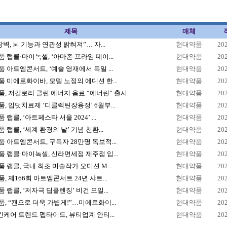
제목
매체
장벽, 뇌 기능과 연관성 밝혀져”… 자...
현대약품
20
 랩클·마이녹셀, ‘아마존 프라임 데이...
현대약품
20
 아트엠콘서트, ‘예술 영재에서 독일 ...
현대약품
20
 미에로화이바, 모델 노정의 에디션 한...
현대약품
20
, 저칼로리 클린 에너지 음료 “에너린” 출시
현대약품
20
, 입덧치료제 ‘디클렉틴장용정’ 6월부...
현대약품
20
랩클, ‘아트페스타 서울 2024’ ...
현대약품
20
 랩클, ‘세계 환경의 날’ 기념 친환...
현대약품
20
 아트엠콘서트, 구독자 28만명 독보적...
현대약품
20
 랩클·마이녹셀, 신라면세점 제주점 입...
현대약품
20
 랩클, 국내 최초 미술작가 오디션 M...
현대약품
20
, 제166회 아트엠콘서트 24년 샤트...
현대약품
20
 랩클, ‘저자극 딥클렌징’ 비건 오일...
현대약품
20
, “캔으로 더욱 가볍게!”…미에로화이...
현대약품
20
킨케어 트렌드 펩타이드, 뷰티업계 안티...
현대약품
20