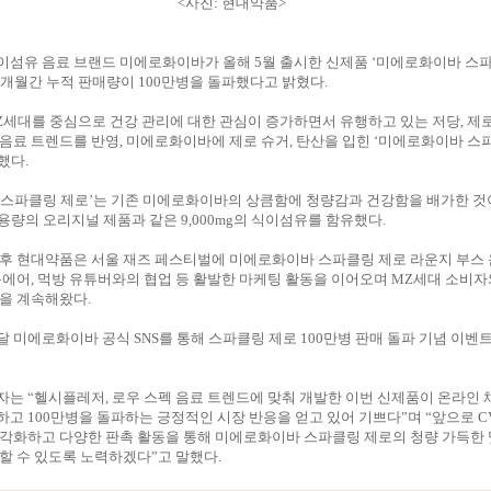
<사진: 현대약품>
이섬유 음료 브랜드 미에로화이바가 올해 5월 출시한 신제품 ‘미에로화이바 스
 5개월간 누적 판매량이 100만병을 돌파했다고 밝혔다.
세대를 중심으로 건강 관리에 대한 관심이 증가하면서 유행하고 있는 저당, 제
음료 트렌드를 반영, 미에로화이바에 제로 슈거, 탄산을 입힌 ‘미에로화이바 스
했다.
 스파클링 제로’는 기존 미에로화이바의 상큼함에 청량감과 건강함을 배가한 것
일 용량의 오리지널 제품과 같은 9,000mg의 식이섬유를 함유했다.
후 현대약품은 서울 재즈 페스티벌에 미에로화이바 스파클링 제로 라운지 부스 
온에어, 먹방 유튜버와의 협업 등 활발한 마케팅 활동을 이어오며 MZ세대 소비자
을 계속해왔다.
 미에로화이바 공식 SNS를 통해 스파클링 제로 100만병 판매 돌파 기념 이벤
는 “헬시플레저, 로우 스펙 음료 트렌드에 맞춰 개발한 이번 신제품이 온라인 
고 100만병을 돌파하는 긍정적인 시장 반응을 얻고 있어 기쁘다”며 “앞으로 CV
각화하고 다양한 판촉 활동을 통해 미에로화이바 스파클링 제로의 청량 가득한 
할 수 있도록 노력하겠다”고 말했다.