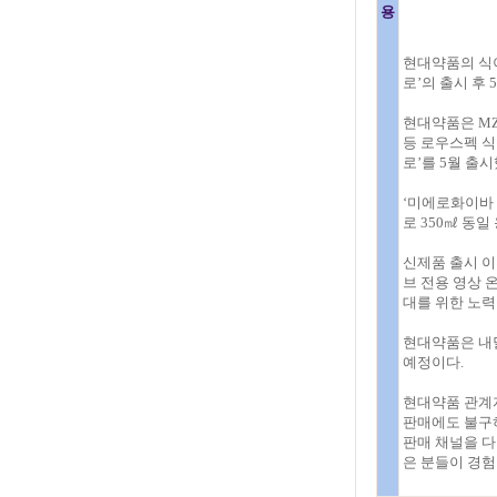
용
현대약품의 식
로’의 출시 후
현대약품은 MZ
등 로우스펙 식
로’를 5월 출시
‘미에로화이바
로 350㎖ 동
신제품 출시 이
브 전용 영상 
대를 위한 노력
현대약품은 내달
예정이다.
현대약품 관계자
판매에도 불구하
판매 채널을 다
은 분들이 경험