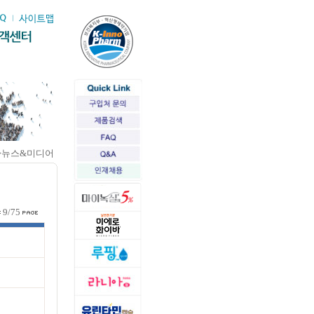
>뉴스&미디어
9/75