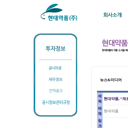
뉴스&미디어
제
현대약품, “제
목
매
현대약품
체
링
크