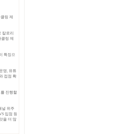
파클링 제
로 칼로리
파클링 제
이 특징으
운영, 유튜
와 접점 확
트를 진행할
채널 위주
S 입점 등
맛을 더 많