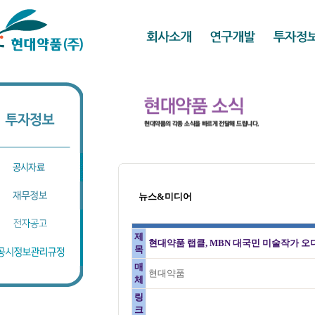
뉴스&미디어
제
현대약품 랩클, MBN 대국민 미술작가 오디
목
매
현대약품
체
링
크