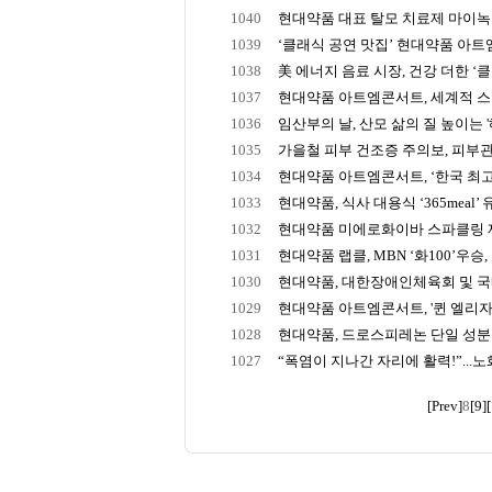
1040
현대약품 대표 탈모 치료제 마이녹실,
1039
‘클래식 공연 맛집’ 현대약품 아트엠콘
1038
美 에너지 음료 시장, 건강 더한 ‘
1037
현대약품 아트엠콘서트, 세계적 스타
1036
임산부의 날, 산모 삶의 질 높이는 '해
1035
가을철 피부 건조증 주의보, 피부관
1034
현대약품 아트엠콘서트, ‘한국 최고의 
1033
현대약품, 식사 대용식 ‘365meal’ 유
1032
현대약품 미에로화이바 스파클링 제로
1031
현대약품 랩클, MBN ‘화100’우승, 
1030
현대약품, 대한장애인체육회 및 국내
1029
현대약품 아트엠콘서트, '퀸 엘리자
1028
현대약품, 드로스피레논 단일 성분의 
1027
“폭염이 지나간 자리에 활력!”...노화
[Prev]
8
[9]