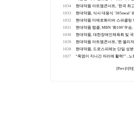
1034
현대약품 아트엠콘서트, ‘한국 최고의 
1033
현대약품, 식사 대용식 ‘365meal’ 유
1032
현대약품 미에로화이바 스파클링 제로
1031
현대약품 랩클, MBN ‘화100’우승, 
1030
현대약품, 대한장애인체육회 및 국내
1029
현대약품 아트엠콘서트, '퀸 엘리자
1028
현대약품, 드로스피레논 단일 성분의 
1027
“폭염이 지나간 자리에 활력!”...노화
[Prev]
8
[9]