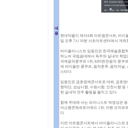
내
용
현대약품이 제164회 아트엠콘서트, 바이올
일 오후 7시 30분 서초아트센터에서 개최
바이올리니스트 임동민은 한국예술종합학교
하노버 국립음대에서 독주와 실내악 학업
국제음악콩쿠르 1위, KBS한전음악 콩쿠르
제 바이올린 콩쿠르, 음악춘추, 음악저널,
스타다.
임동민은 금호영재콘서트로 데뷔, 금호영
향악단, 성남시향, 수원시향, 인천시향 
한 실내악 연주 활동을 펼치고 있다.
함께 무대에 서는 피아니스트 박영성은 동아음
아쇼팽콘체르토어워드 1위, 아헨 모차르트
다.
이번 아트엠콘서트에서 바이올리니스트 임