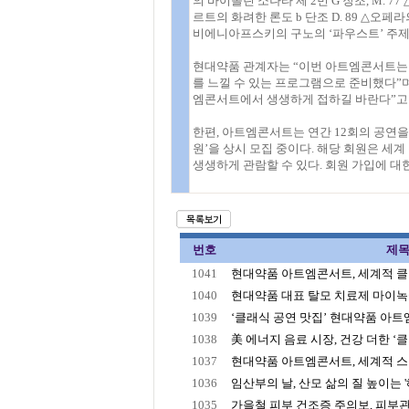
의 바이올린 소나타 제 2번 G 장조, M.
르트의 화려한 론도 b 단조 D. 89 △
비에니아프스키의 구노의 ‘파우스트’ 주제에
현대약품 관계자는 “이번 아트엠콘서트는 
를 느낄 수 있는 프로그램으로 준비했다”
엠콘서트에서 생생하게 접하길 바란다”고
한편, 아트엠콘서트는 연간 12회의 공연을
원’을 상시 모집 중이다. 해당 회원은 
생생하게 관람할 수 있다. 회원 가입에 대
번호
제
1041
현대약품 아트엠콘서트, 세계적 클라
1040
현대약품 대표 탈모 치료제 마이녹실,
1039
‘클래식 공연 맛집’ 현대약품 아트엠콘
1038
美 에너지 음료 시장, 건강 더한 ‘
1037
현대약품 아트엠콘서트, 세계적 스타
1036
임산부의 날, 산모 삶의 질 높이는 '해
1035
가을철 피부 건조증 주의보, 피부관