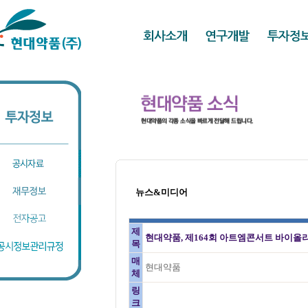
뉴스&미디어
제
현대약품, 제164회 아트엠콘서트 바이올리
목
매
현대약품
체
링
크