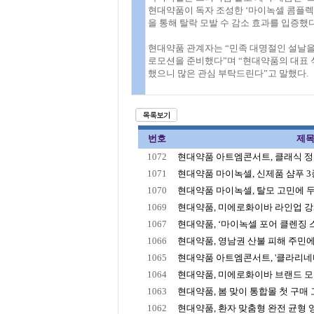
현대약품이 독자 조성한 ‘마이녹셀 콤플렉스
을 통해 탈락 모발 수 감소 효과를 입증했다
현대약품 관계자는 “민족 대명절인 설날을
로모션을 준비했다”며 “현대약품의 대표 
했으니 많은 관심 부탁드린다”고 말했다.
번호
제
1072
현대약품 아트엠콘서트, 클래식 정수
1071
현대약품 마이녹셀, 신제품 샴푸 3종 
1070
현대약품 마이녹셀, 탈모 고민에 두피
1069
현대약품, 미에로화이바 라인업 강화..
1067
현대약품, ‘마이녹셀 포어 클렌징 스
1066
현대약품, 영남권 산불 피해 주민에 2
1065
현대약품 아트엠콘서트, '클라리네티
1064
현대약품, 미에로화이바 브랜드 모델로
1063
현대약품, 봄 맞이 통합몰 첫 구매 고
1062
현대약품, 환자 맞춤형 완전 균형 영양