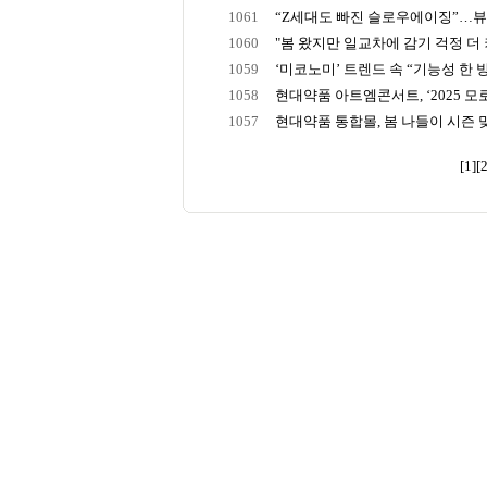
1061
“Z세대도 빠진 슬로우에이징”…뷰티
1060
"봄 왔지만 일교차에 감기 걱정 더 커
1059
‘미코노미’ 트렌드 속 “기능성 한 방울
1058
현대약품 아트엠콘서트, ‘2025 모로
1057
현대약품 통합몰, 봄 나들이 시즌 맞아
[1]
[2