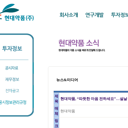
뉴스&미디어
제
현대약품, “따뜻한 마음 전하세요”…설날 
목
매
현대약품
체
링
크