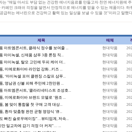
자는 "매일 마셔도 부담 없는 건강한 에너지음료를 만들고자 천연 에너지원에 
·카페인 크래쉬 걱정을 덜면서 안정적으로 에너지를 얻을 수 있는 제품이다. 하
공급하는 에너린으로 건강하고 활력 있는 일상을 보낼 수 있을 것"이라고 말했다
제목
매체
 아트엠콘서트, 클래식 정수를 보여줄 ...
현대약품
20
 마이녹셀, 신제품 샴푸 3종 론칭 직...
현대약품
20
 마이녹셀, 탈모 고민에 두피 케어 더...
현대약품
20
, 미에로화이바 라인업 강화...키즈 ...
현대약품
20
, ‘마이녹셀 포어 클렌징 스칼프 샴푸...
현대약품
20
, 영남권 산불 피해 주민에 2천만원 ...
현대약품
20
 아트엠콘서트, '클라리네티스트 조성호...
현대약품
20
, 미에로화이바 브랜드 모델로 ‘원조 ...
현대약품
20
, 봄 맞이 통합몰 첫 구매 고객 대상...
현대약품
20
, 환자 맞춤형 완전 균형 영양식 '큐...
현대약품
20
도 빠진 슬로우에이징”…뷰티업계, 저속...
현대약품
20
지만 일교차에 감기 걱정 더 커져”… ...
현대약품
20