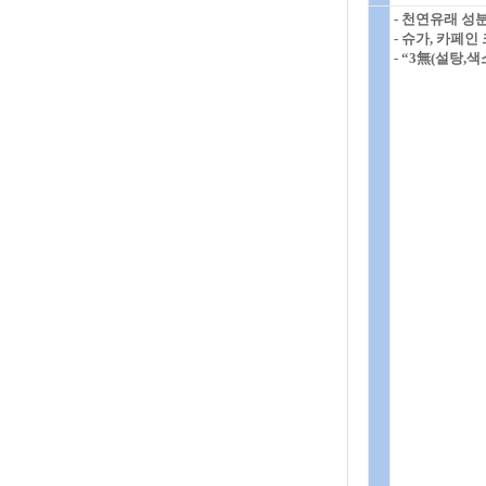
- 천연유래 성
- 슈가, 카페
- “3無(설탕