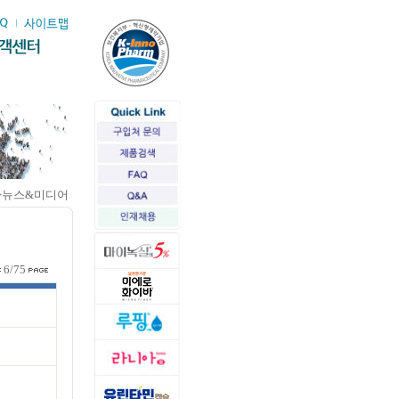
>뉴스&미디어
6/75