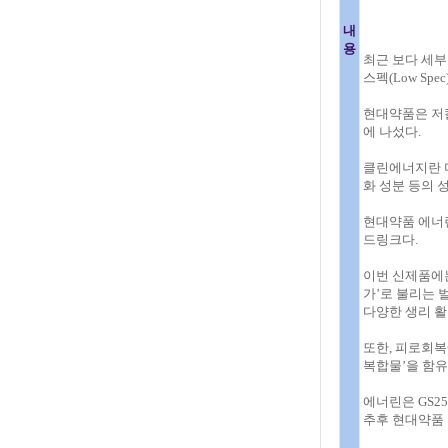
내
용
최근 보다 세부
스펙(Low Sp
현대약품은 저칼
에 나섰다.
클린에너지란 미
화 성분 등의 
현대약품 에너린
드링크다.
이번 신제품에는
가’로 불리는 
다양한 생리 활
또한, 피로회복
복합물’을 함유
에너린은 GS2
추후 현대약품