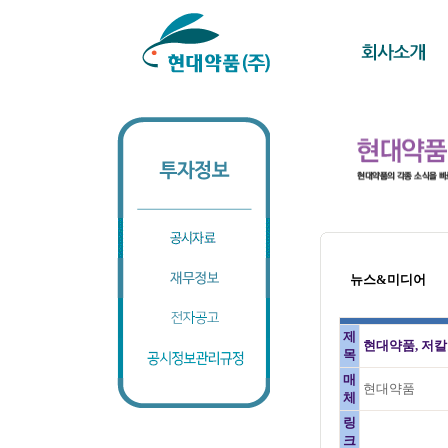
뉴스&미디어
제
현대약품, 저칼
목
매
현대약품
체
링
크