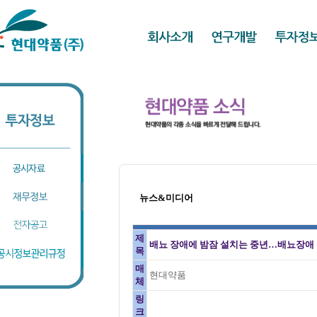
뉴스&미디어
제
배뇨 장애에 밤잠 설치는 중년…배뇨장애
목
매
현대약품
체
링
크