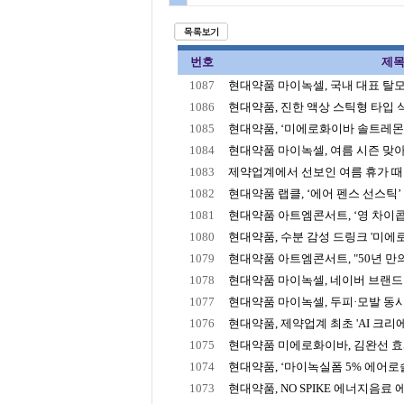
번호
제
1087
현대약품 마이녹셀, 국내 대표 탈모 
1086
현대약품, 진한 액상 스틱형 타입 식이
1085
현대약품, ‘미에로화이바 솔트레몬’ 
1084
현대약품 마이녹셀, 여름 시즌 맞아 
1083
제약업계에서 선보인 여름 휴가 때 챙
1082
현대약품 랩클, ‘에어 펜스 선스틱’ 
1081
현대약품 아트엠콘서트, ‘영 차이콥
1080
현대약품, 수분 감성 드링크 '미에로
1079
현대약품 아트엠콘서트, "50년 만의 
1078
현대약품 마이녹셀, 네이버 브랜드 
1077
현대약품 마이녹셀, 두피·모발 동시 케
1076
현대약품, 제약업계 최초 'AI 크리에
1075
현대약품 미에로화이바, 김완선 효과
1074
현대약품, ‘마이녹실폼 5% 에어로솔‘ 
1073
현대약품, NO SPIKE 에너지음료 에너