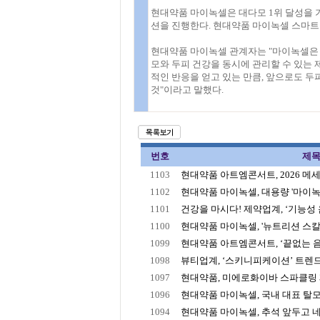
현대약품 마이녹셀은 대다모 1위 달성을 
션을 진행한다. 현대약품 마이녹셀 스마트
현대약품 마이녹셀 관계자는 "마이녹셀은 
모와 두피 건강을 동시에 관리할 수 있는 
적인 반응을 얻고 있는 만큼, 앞으로도 두피
것"이라고 말했다.
번호
제
1103
현대약품 아트엠콘서트, 2026 메세나
1102
현대약품 마이녹셀, 대용량 '마이녹셀
1101
건강을 마시다! 제약업계, ‘기능성 음료
1100
현대약품 마이녹셀, '뉴트리션 스칼프
1099
현대약품 아트엠콘서트, ‘끝없는 음악
1098
뷰티업계, ‘스키니피케이션’ 트렌드에
1097
현대약품, 미에로화이바 스파클링 제로
1096
현대약품 마이녹셀, 국내 대표 탈모 
1094
현대약품 마이녹셀, 추석 앞두고 네