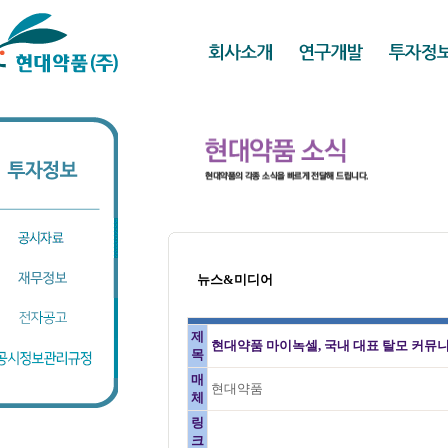
뉴스&미디어
제
현대약품 마이녹셀, 국내 대표 탈모 커뮤니
목
매
현대약품
체
링
크