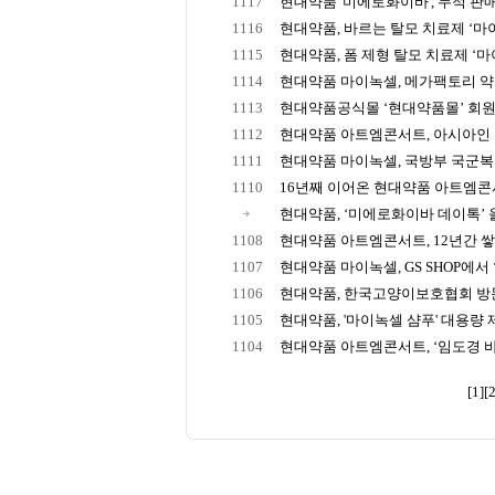
1117
현대약품 '미에로화이바', 누적 판매 2
1116
현대약품, 바르는 탈모 치료제 ‘마이녹
1115
현대약품, 폼 제형 탈모 치료제 ‘마이
1114
현대약품 마이녹셀, 메가팩토리 약국
1113
현대약품공식몰 ‘현대약품몰’ 회원수
1112
현대약품 아트엠콘서트, 아시아인 최초
1111
현대약품 마이녹셀, 국방부 국군복지단
1110
16년째 이어온 현대약품 아트엠콘서트
현대약품, ‘미에로화이바 데이톡’ 올
1108
현대약품 아트엠콘서트, 12년간 쌓아
1107
현대약품 마이녹셀, GS SHOP에서 ‘
1106
현대약품, 한국고양이보호협회 방문해
1105
현대약품, '마이녹셀 샴푸' 대용량
1104
현대약품 아트엠콘서트, ‘임도경 바
[1]
[2