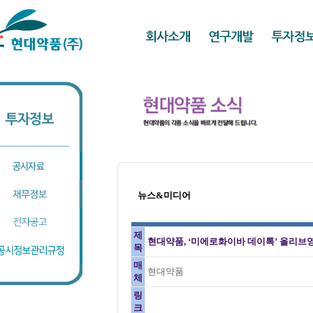
뉴스&미디어
제
현대약품, ‘미에로화이바 데이톡’ 올리브
목
매
현대약품
체
링
크