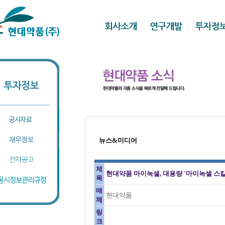
뉴스&미디어
제
현대약품 마이녹셀, 대용량 '마이녹셀 스칼
목
매
현대약품
체
링
크