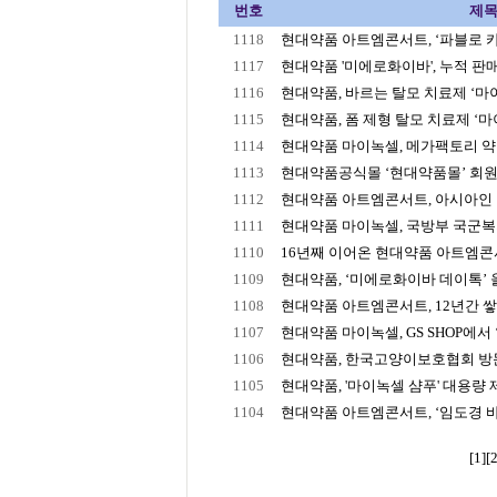
번호
제
1118
현대약품 아트엠콘서트, ‘파블로 카잘
1117
현대약품 '미에로화이바', 누적 판매 2
1116
현대약품, 바르는 탈모 치료제 ‘마이녹
1115
현대약품, 폼 제형 탈모 치료제 ‘마이
1114
현대약품 마이녹셀, 메가팩토리 약국
1113
현대약품공식몰 ‘현대약품몰’ 회원수
1112
현대약품 아트엠콘서트, 아시아인 최초
1111
현대약품 마이녹셀, 국방부 국군복지단
1110
16년째 이어온 현대약품 아트엠콘서트
1109
현대약품, ‘미에로화이바 데이톡’ 올
1108
현대약품 아트엠콘서트, 12년간 쌓아
1107
현대약품 마이녹셀, GS SHOP에서 ‘
1106
현대약품, 한국고양이보호협회 방문해
1105
현대약품, '마이녹셀 샴푸' 대용량
1104
현대약품 아트엠콘서트, ‘임도경 바
[1]
[2