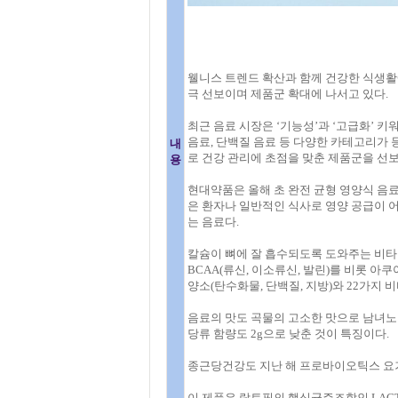
웰니스 트렌드 확산과 함께 건강한 식생활
극 선보이며 제품군 확대에 나서고 있다.
최근 음료 시장은 ‘기능성’과 ‘고급화’ 
음료, 단백질 음료 등 다양한 카테고리가
내
로 건강 관리에 초점을 맞춘 제품군을 선보
용
현대약품은 올해 초 완전 균형 영양식 음료
은 환자나 일반적인 식사로 영양 공급이 
는 음료다.
칼슘이 뼈에 잘 흡수되도록 도와주는 비타
BCAA(류신, 이소류신, 발린)를 비롯 아쿠
양소(탄수화물, 단백질, 지방)와 22가지 
음료의 맛도 곡물의 고소한 맛으로 남녀노
당류 함량도 2g으로 낮춘 것이 특징이다.
종근당건강도 지난 해 프로바이오틱스 요거
이 제품은 락토핏의 핵심균주조합인 LAC