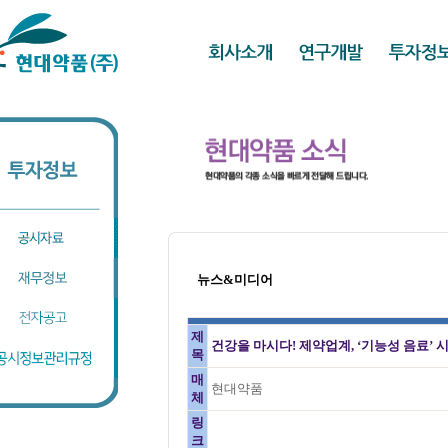
뉴스&미디어
제
건강을 마시다! 제약업계, ‘기능성 음료’ 
목
매
현대약품
체
링
크