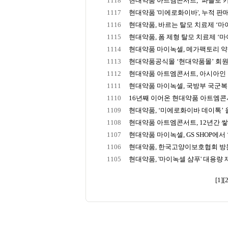
1118
현대약품 아트엠콘서트, ‘파블로 카잘
1117
현대약품 '미에로화이바', 누적 판매 2
1116
현대약품, 바르는 탈모 치료제 ‘마이녹
1115
현대약품, 폼 제형 탈모 치료제 ‘마이
1114
현대약품 마이녹셀, 메가팩토리 약국
1113
현대약품공식몰 ‘현대약품몰’ 회원수
1112
현대약품 아트엠콘서트, 아시아인 최초
1111
현대약품 마이녹셀, 국방부 국군복지단
1110
16년째 이어온 현대약품 아트엠콘서트
1109
현대약품, ‘미에로화이바 데이톡’ 올
1108
현대약품 아트엠콘서트, 12년간 쌓아
1107
현대약품 마이녹셀, GS SHOP에서 ‘
1106
현대약품, 한국고양이보호협회 방문해
1105
현대약품, '마이녹셀 샴푸' 대용량
[1]
[2