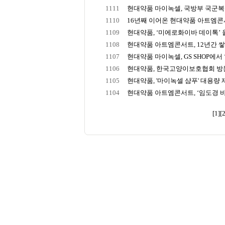
1111
현대약품 마이녹셀, 국방부 국군복지단
1110
16년째 이어온 현대약품 아트엠콘서트
1109
현대약품, ‘미에로화이바 데이톡’ 올
1108
현대약품 아트엠콘서트, 12년간 쌓아
1107
현대약품 마이녹셀, GS SHOP에서 ‘
1106
현대약품, 한국고양이보호협회 방문해
1105
현대약품, '마이녹셀 샴푸' 대용량
1104
현대약품 아트엠콘서트, ‘임도경 바
[1]
[2