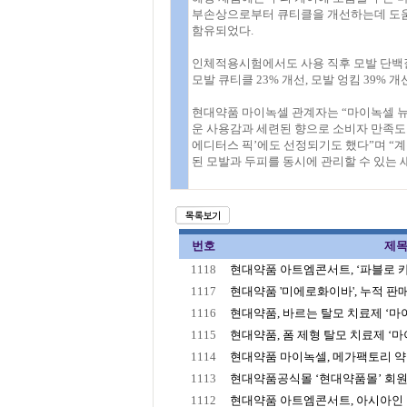
부손상으로부터 큐티클을 개선하는데 도움
함유되었다.
인체적용시험에서도 사용 직후 모발 단백질 결
모발 큐티클 23% 개선, 모발 엉킴 39% 
현대약품 마이녹셀 관계자는 “마이녹셀 뉴
운 사용감과 세련된 향으로 소비자 만족도가
에디터스 픽’에도 선정되기도 했다”며 “계
된 모발과 두피를 동시에 관리할 수 있는 
번호
제
1118
현대약품 아트엠콘서트, ‘파블로 카잘
1117
현대약품 '미에로화이바', 누적 판매 2
1116
현대약품, 바르는 탈모 치료제 ‘마이녹
1115
현대약품, 폼 제형 탈모 치료제 ‘마이
1114
현대약품 마이녹셀, 메가팩토리 약국
1113
현대약품공식몰 ‘현대약품몰’ 회원수
1112
현대약품 아트엠콘서트, 아시아인 최초