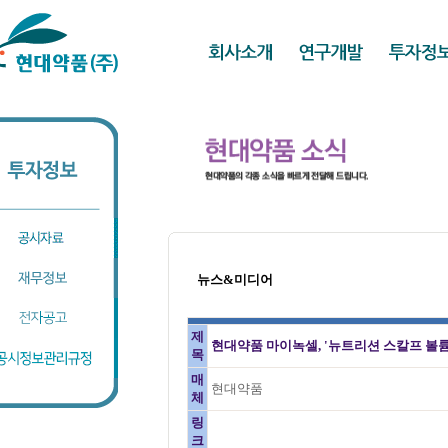
뉴스&미디어
제
현대약품 마이녹셀, '뉴트리션 스칼프 볼
목
매
현대약품
체
링
크