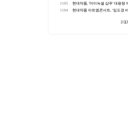
1105
현대약품, '마이녹셀 샴푸' 대용량
1104
현대약품 아트엠콘서트, ‘임도경 바
[1]
[2