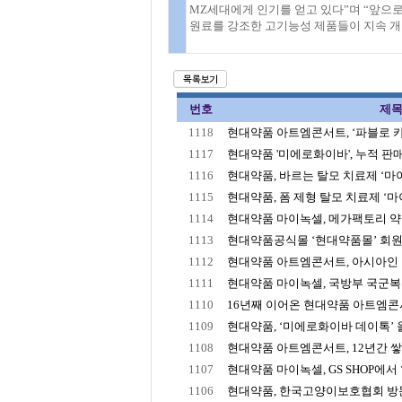
MZ세대에게 인기를 얻고 있다”며 “앞으
원료를 강조한 고기능성 제품들이 지속 개
번호
제
1118
현대약품 아트엠콘서트, ‘파블로 카잘
1117
현대약품 '미에로화이바', 누적 판매 2
1116
현대약품, 바르는 탈모 치료제 ‘마이녹
1115
현대약품, 폼 제형 탈모 치료제 ‘마이
1114
현대약품 마이녹셀, 메가팩토리 약국
1113
현대약품공식몰 ‘현대약품몰’ 회원수
1112
현대약품 아트엠콘서트, 아시아인 최초
1111
현대약품 마이녹셀, 국방부 국군복지단
1110
16년째 이어온 현대약품 아트엠콘서트
1109
현대약품, ‘미에로화이바 데이톡’ 올
1108
현대약품 아트엠콘서트, 12년간 쌓아
1107
현대약품 마이녹셀, GS SHOP에서 ‘
1106
현대약품, 한국고양이보호협회 방문해