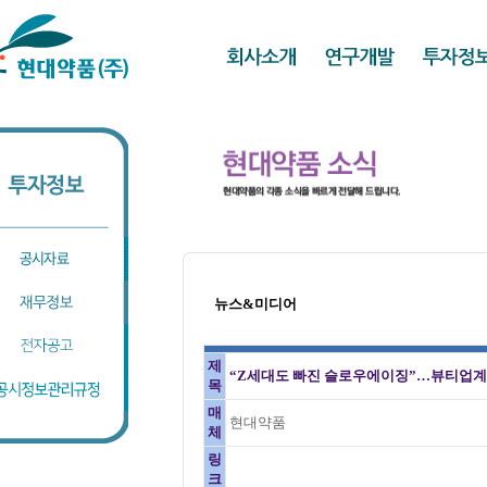
뉴스&미디어
제
“Z세대도 빠진 슬로우에이징”…뷰티업계,
목
매
현대약품
체
링
크