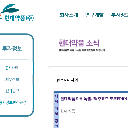
뉴스&미디어
제
현대약품 마이녹셀, ‘맥주효모 로즈PDRN 
목
매
현대약품
체
링
크