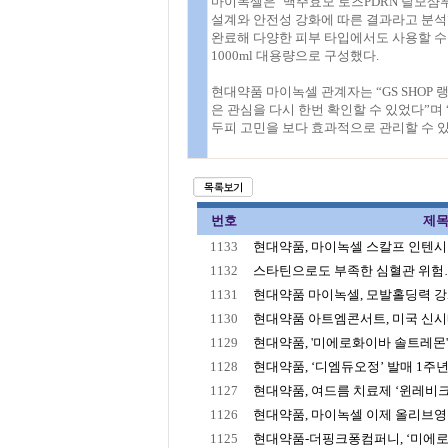
마이녹셀은 ‘맥주효모 로즈PDRN 탈모샴
설계와 안전성 강화에 따른 결과라고 분석
완료해 다양한 피부 타입에서도 사용할 수
1000ml 대용량으로 구성했다.
현대약품 마이녹셀 관계자는 “GS SHOP
은 관심을 다시 한번 확인할 수 있었다”
두피 고민을 보다 효과적으로 관리할 수 
번호
제
1133
현대약품, 마이녹셀 스칼프 인텐시브 
1132
스타틴으로도 부족한 심혈관 위험… 
1131
현대약품 마이녹셀, 모발홀딩력 강화 
1130
현대약품 아트엠콘서트, 미국 신시내
1129
현대약품, '미에로화이바 솔트레몬' 1.2
1128
현대약품, ‘디엠듀오정’ 발매 1주년!
1127
현대약품, 여드름 치료제 ‘윈레비크림
1126
현대약품, 마이녹셀 이제 올리브
1125
현대약품-더핑크퐁컴퍼니, ‘미에로화