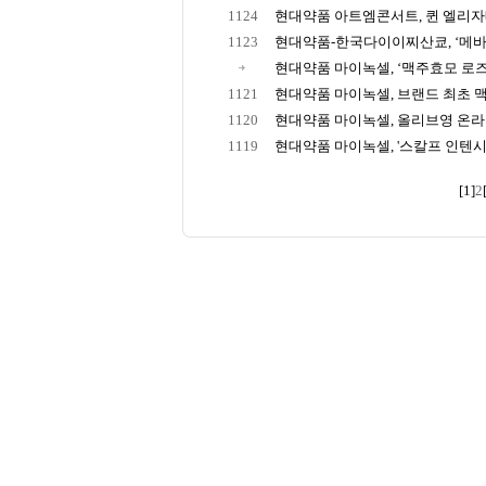
1124
현대약품 아트엠콘서트, 퀸 엘리자베
1123
현대약품-한국다이이찌산쿄, ‘메바로
현대약품 마이녹셀, ‘맥주효모 로즈PD
1121
현대약품 마이녹셀, 브랜드 최초 맥
1120
현대약품 마이녹셀, 올리브영 온라인
1119
현대약품 마이녹셀, '스칼프 인텐시브 
[1]
2