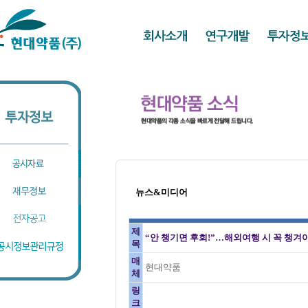
뉴스&미디어
제
“안 챙기면 후회!”…해외여행 시 꼭 챙겨
목
매
현대약품
체
링
크