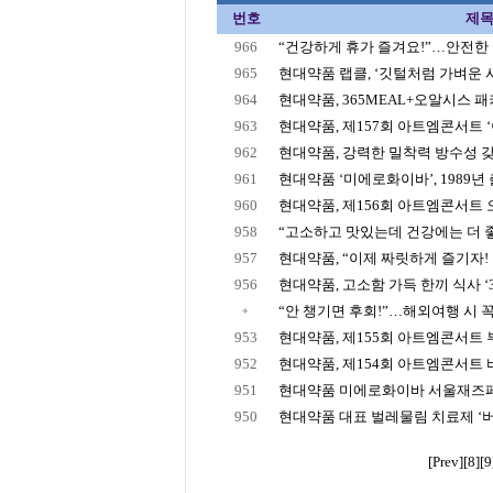
번호
제
966
“건강하게 휴가 즐겨요!”…안전한 여
965
현대약품 랩클, ‘깃털처럼 가벼운 사용
964
현대약품, 365MEAL+오알시스 패키
963
현대약품, 제157회 아트엠콘서트 ‘이
962
현대약품, 강력한 밀착력 방수성 갖춘
961
현대약품 ‘미에로화이바’, 1989년 출
960
현대약품, 제156회 아트엠콘서트 오
958
“고소하고 맛있는데 건강에는 더 좋
957
현대약품, “이제 짜릿하게 즐기자! ‘
956
현대약품, 고소함 가득 한끼 식사 ‘36
“안 챙기면 후회!”…해외여행 시 꼭 
953
현대약품, 제155회 아트엠콘서트 부
952
현대약품, 제154회 아트엠콘서트 
951
현대약품 미에로화이바 서울재즈페스
950
현대약품 대표 벌레물림 치료제 ‘버물리
[Prev]
[8]
[9