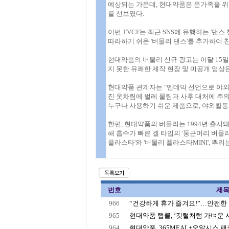
예상되는 가운데, 현대약품은 온가족을 위
를 선보였다.
이번 TVCF는 최근 SNS에 유행하는 '댄스
따라하기 쉬운 '버물리 댄스'를 추가하여 
현대약품의 버물리 신규 광고는 이달 15
지 못한 유쾌한 제작 현장 및 미공개 영상
현대약품 관계자는 "엔데믹 선언으로 야외
진 옷차림에 벌레 물림과 사후 대처에 주의
누구나 사용하기 쉬운 제품으로, 야외활동
한편, 현대약품의 버물리는 1994년 출시
해 흡수가 빠른 겔 타입의 '둥근머리 버물리겔
플라스타'와 '버물리 플라스타MINI', 뿌리
번호
제
966
“건강하게 휴가 즐겨요!”…안전한 여
965
현대약품 랩클, ‘깃털처럼 가벼운 사용
964
현대약품, 365MEAL+오알시스 패키