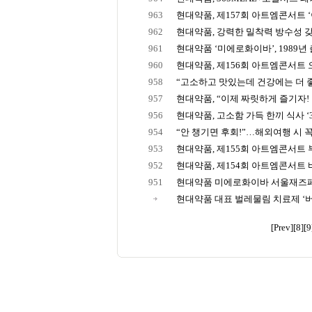
963
현대약품, 제157회 아트엠콘서트 ‘이
962
현대약품, 강력한 밀착력 방수성 갖춘
961
현대약품 ‘미에로화이바’, 1989년 출
960
현대약품, 제156회 아트엠콘서트 오
958
“고소하고 맛있는데 건강에는 더 좋
957
현대약품, “이제 짜릿하게 즐기자! ‘
956
현대약품, 고소함 가득 한끼 식사 ‘36
954
“안 챙기면 후회!”…해외여행 시 꼭 
953
현대약품, 제155회 아트엠콘서트 부
952
현대약품, 제154회 아트엠콘서트 
951
현대약품 미에로화이바 서울재즈페스
현대약품 대표 벌레물림 치료제 ‘버물리
[Prev]
[8]
[9