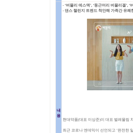
- ‘버물리 에스액’, ‘둥근머리 버물리겔’,
- 댄스 챌린지 트렌드 착안해 가족간 유쾌
내
용
현대약품(대표 이상준)이 대표 벌레물림 치료
최근 코로나 엔데믹이 선언되고 ‘완전한 