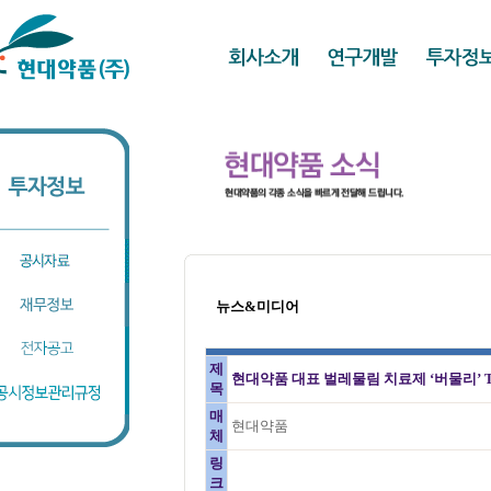
뉴스&미디어
제
현대약품 대표 벌레물림 치료제 ‘버물리’ 
목
매
현대약품
체
링
크