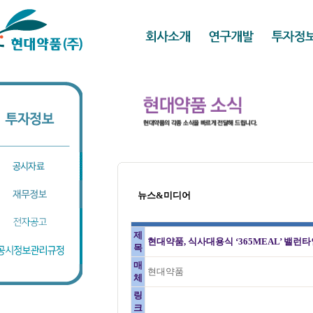
뉴스&미디어
제
현대약품, 식사대용식 ‘365MEAL’ 밸런
목
매
현대약품
체
링
크