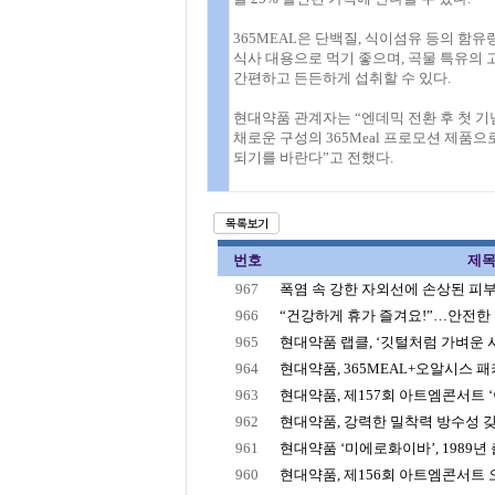
365MEAL은 단백질, 식이섬유 등의 함
식사 대용으로 먹기 좋으며, 곡물 특유의 
간편하고 든든하게 섭취할 수 있다.
현대약품 관계자는 “엔데믹 전환 후 첫 
채로운 구성의 365Meal 프로모션 제품
되기를 바란다”고 전했다.
번호
제
967
폭염 속 강한 자외선에 손상된 피부, 
966
“건강하게 휴가 즐겨요!”…안전한 여
965
현대약품 랩클, ‘깃털처럼 가벼운 사용
964
현대약품, 365MEAL+오알시스 패키
963
현대약품, 제157회 아트엠콘서트 ‘이
962
현대약품, 강력한 밀착력 방수성 갖춘
961
현대약품 ‘미에로화이바’, 1989년 출
960
현대약품, 제156회 아트엠콘서트 오