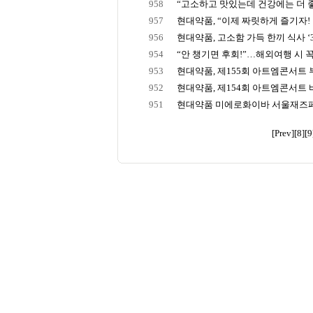
958
“고소하고 맛있는데 건강에는 더 좋
957
현대약품, “이제 짜릿하게 즐기자! ‘
956
현대약품, 고소함 가득 한끼 식사 ‘36
954
“안 챙기면 후회!”…해외여행 시 꼭 
953
현대약품, 제155회 아트엠콘서트 부
952
현대약품, 제154회 아트엠콘서트 
951
현대약품 미에로화이바 서울재즈페스
[Prev]
[8]
[9