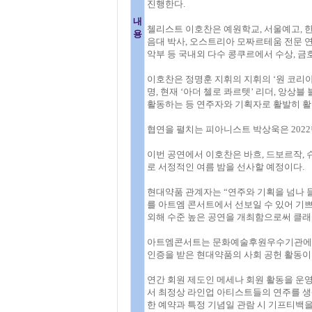
진행한다.
내
첼리스트 이호찬은 예원학교, 서울예고, 
용
음대 박사, 오스트리아 모짜르테움 전문 
악부 등 국내외 다수 콩쿠르에서 수상, 
이호찬은 정명훈 지휘의 지휘의 ‘원 코리
명, 현재 ‘아더 첼로 콰르텟’ 리더, 앙상블 블랭
활동하는 등 연주자와 기획자로 활발히 활
협연을 펼치는 피아니스트 박상욱은 2022년
이번 공연에서 이호찬은 바흐, 드보르작, 슈
로 서정적인 여름 밤을 선사할 예정이다.
현대약품 관계자는 “연주와 기획을 넘나 
를 아트엠 콘서트에서 선보일 수 있어 기
외해 수준 높은 공연을 개최함으로써 클래
아트엠콘서트는 문화예술후원우수기관에서 
인증을 받은 현대약품의 사회 공헌 활동이
연간 회원 제도인 메세나 회원 활동을 운영
서 최정상 라인업 아티스트들의 연주를 생
한 예약과 특정 기념일 관람 시 기프티백을