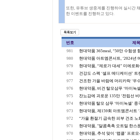
또한, 유튜브 생중계를 진행하여 실시간 
한 이벤트를 진행하고 있다.
번호
제
981
현대약품 365meal, “50만 수험생 힘
980
현대약품 아트엠콘서트, ‘2024년 
979
현대약품, “제로가 대세” 미에로화이
978
건강도 스펙 ‘셀프 메디케이션’ 트렌
977
건조한 가을 바람에 머리카락 ‘우수수
976
현대약품, 비건 탈모샴푸 ‘마이녹셀 
975
잔뇨감에 괴로운 135만 ‘전립선 비대증
974
현대약품 탈모 샴푸 ‘마이녹셀’ 중국 
973
현대약품, 제159회 아트엠콘서트 ‘
972
“가을 환절기 급속한 피부 건조 노화
971
현대약품, "달콤촉촉 오트밀 한스푼!" 
970
현대약품, 추석 맞이 ‘랩클’ 프로