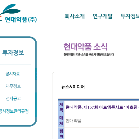
뉴스&미디어
제
현대약품, 제157회 아트엠콘서트 ‘이호찬 
목
매
현대약품
체
링
크