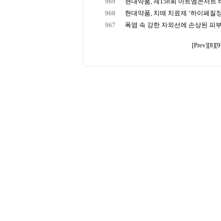
969
현대약품, 제158회 아트엠콘서트 비
968
현대약품, 치매 치료제 ‘하이페질정 3m
967
폭염 속 강한 자외선에 손상된 피부, 
[Prev]
[8]
[9