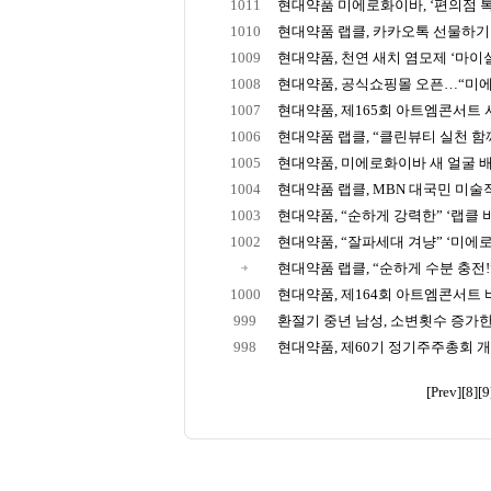
1011
현대약품 미에로화이바, ‘편의점 톡 
1010
현대약품 랩클, 카카오톡 선물하기 
1009
현대약품, 천연 새치 염모제 ‘마이실
1008
현대약품, 공식쇼핑몰 오픈…“미에로
1007
현대약품, 제165회 아트엠콘서트 서
1006
현대약품 랩클, “클린뷰티 실천 함께
1005
현대약품, 미에로화이바 새 얼굴 배우
1004
현대약품 랩클, MBN 대국민 미술작
1003
현대약품, “순하게 강력한” ‘랩클 비
1002
현대약품, “잘파세대 겨냥” ‘미에로
현대약품 랩클, “순하게 수분 충전!” 
1000
현대약품, 제164회 아트엠콘서트 
999
환절기 중년 남성, 소변횟수 증가한다
998
현대약품, 제60기 정기주주총회 
[Prev]
[8]
[9