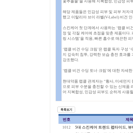
꽃추출물’을 사용해 지복합성, 민감성 피부
해당 제품들은 민감성 피부 및 피부 저자
했고 이탈리아 브이 라벨(V-Label) 비건
스킨케어 첫 단계에서 사용하는 ‘랩클 비건
정 및 각질 케어에 초점을 맞춘 제품이다.
링 시스템’을 적용, 빠른 흡수로 매끈한 
‘랩클 비건 수딩 크림’은 랩클 독자 구성 
지 깊숙히 침투, 강력한 보습 충전 효과를
강조했다.
‘랩클 비건 수딩 토너·크림’에 대한 자세
현대약품 랩클 관계자는 “황사, 미세먼지 
으로 피부 수분을 충전할 수 있는 신제품 
어 지복합성, 민감성 피부도 순하게 사용할
번호
제
1012
5대 스킨케어 트렌드 펩타이드, 뷰티