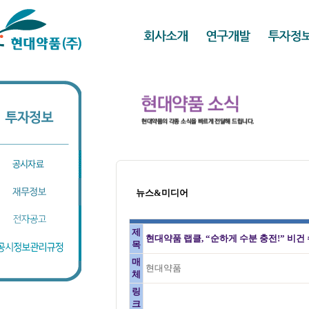
뉴스&미디어
제
현대약품 랩클, “순하게 수분 충전!” 비건
목
매
현대약품
체
링
크