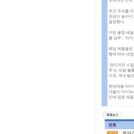
오프라인 전국
최근 두피를 피부
관심이 높아지고
결정했다.
이번 올영 세일
륨 샴푸’, ‘마
해당 제품들은 
형에 따라 세정
‘댄드러프 스칼
푸’는 모발 볼
으로, 국내 탈
현대약품 마이녹
자들이 마이녹셀
민에 맞춘 제품
번호
제 6