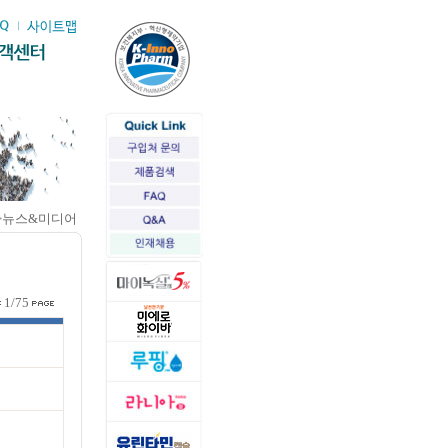
>뉴스&미디어
1/75