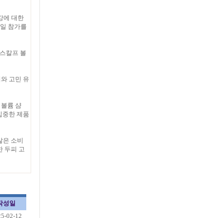
건강에 대한
세일 참가를
 스칼프 볼
와 고민 유
 볼륨 샴
 집중한 제품
많은 소비
 두피 고
작성일
25-02-12