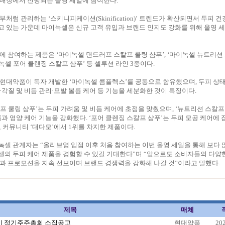
 매장에서 진행되는 올영 세일에 참여한다.
처럼 관리하는 ‘스키니피케이션(Skinification)’ 트렌드가 확산되면서 두피 
 있는 가운데 마이녹셀은 신규 고객 유입과 브랜드 인지도 강화를 위해 올영 
에 참여하는 제품은 ‘마이녹셀 댄드러프 스칼프 쿨링 샴푸’, ‘마이녹셀 뉴트리션
이녹셀 포어 클렌징 스칼프 샴푸’ 등 셀루션 라인 3종이다.
현대약품이 독자 개발한 ‘마이녹셀 콤플렉스’를 공통으로 함유했으며, 두피 상태
·각질 및 비듬 관리·모발 볼륨 케어 등 기능을 세분화한 것이 특징이다.
프 쿨링 샴푸’는 두피 가려움 및 비듬 케어에 초점을 맞췄으며, ‘뉴트리션 스칼프
륨과 영양 케어 기능을 강화했다. ‘포어 클렌징 스칼프 샴푸’는 두피 모공 케어에
모 커뮤니티 ‘대다모’에서 1위를 차지한 제품이다.
셀 관계자는 “올리브영 입점 이후 처음 참여하는 이번 올영 세일을 통해 보다 
의 두피 케어 제품을 경험할 수 있길 기대한다”며 “앞으로도 소비자들의 다양한
과 프로모션을 지속 선보이며 브랜드 경쟁력을 강화해 나갈 것”이라고 말했다.
제목
매체
1기 정기주주총회 소집공고
현대약품
20