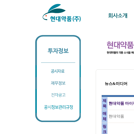
뉴스&미디어
제
현대약품 마이녹
목
매
현대약품
체
링
크