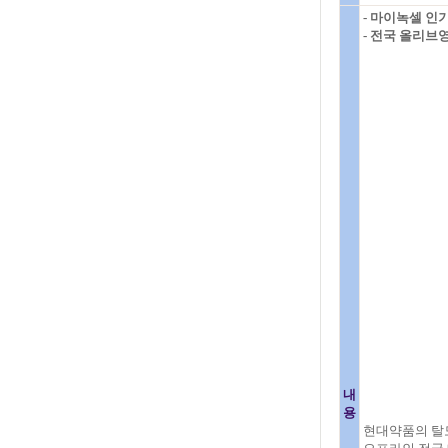
- 마이녹셀 인
- 전국 올리브
내
용
현대약품의 탈