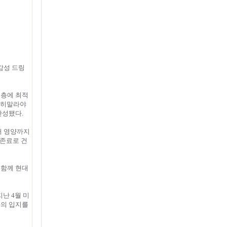
감성 드링
보층에 최적
 히말라야
완성됐다.
넘어 영양까지
보존료로 건
 함께 현대
난 4월 미
서의 입지를