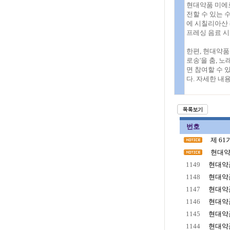
현대약품 미에
전할 수 있는 
에 시칠리아산
프레싱 음료 시
한편, 현대약품
로송'을 춤, 
면 참여할 수 
다. 자세한 
번호
제 6
현대약
1149
현대약품
1148
현대약품
1147
현대약품
1146
현대약품
1145
현대약품
1144
현대약품