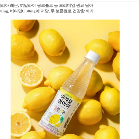
칠리아 레몬, 히말라야 핑크솔트 등 프리미엄 원료 담아
000mg, 비타민C 30mg에 저당, 무 보존료로 건강함 배가