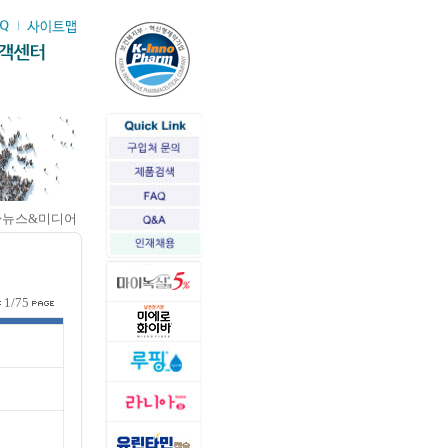
>뉴스&미디어
1/75