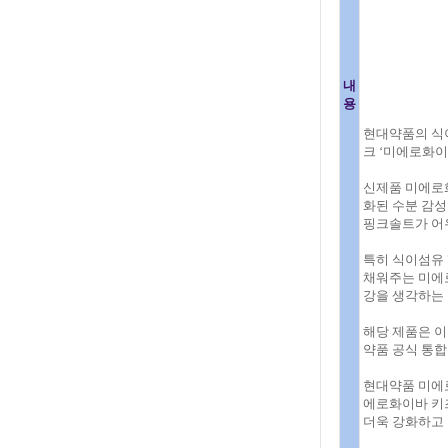
내
용
현대약품의 식
크 ‘미에로화이
신제품 미에로화
화된 수분 감
핑크솔트가 어
특히 식이섬유 
채워주는 미에
강을 생각하는
해당 제품은 이
약품 공식 통합
현대약품 미에로
에로화이바 키
더욱 강화하고 