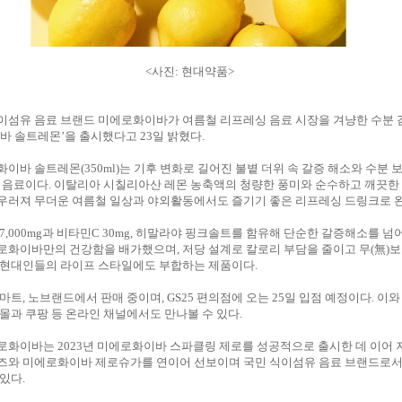
<사진: 현대약품>
이섬유 음료 브랜드 미에로화이바가 여름철 리프레싱 음료 시장을 겨냥한 수분 
바 솔트레몬’을 출시했다고 23일 밝혔다.
이바 솔트레몬(350ml)는 기후 변화로 길어진 불볕 더위 속 갈증 해소와 수분 
성 음료이다. 이탈리아 시칠리아산 레몬 농축액의 청량한 풍미와 순수하고 깨끗한
우러져 무더운 여름철 일상과 야외활동에서도 즐기기 좋은 리프레싱 드링크로 
7,000mg과 비타민C 30mg, 히말라야 핑크솔트를 함유해 단순한 갈증해소를 
로화이바만의 건강함을 배가했으며, 저당 설계로 칼로리 부담을 줄이고 무(無)
 현대인들의 라이프 스타일에도 부합하는 제품이다.
마트, 노브랜드에서 판매 중이며, GS25 편의점에 오는 25일 입점 예정이다. 이와
몰과 쿠팡 등 온라인 채널에서도 만나볼 수 있다.
화이바는 2023년 미에로화이바 스파클링 제로를 성공적으로 출시한 데 이어 지
즈와 미에로화이바 제로슈가를 연이어 선보이며 국민 식이섬유 음료 브랜드로
있다.