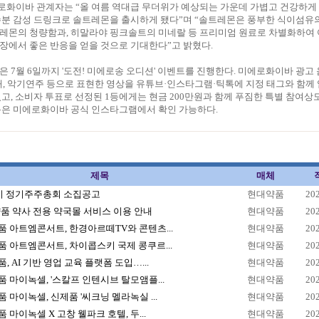
로화이바 관계자는 “올 여름 역대급 무더위가 예상되는 가운데 가볍고 건강하게
수분 감성 드링크로 솔트레몬을 출시하게 됐다”며 “솔트레몬은 풍부한 식이섬유
 레몬의 청량함과, 히말라야 핑크솔트의 미네랄 등 프리미엄 원료로 차별화하여 
장에서 좋은 반응을 얻을 것으로 기대한다”고 밝혔다.
은 7월 6일까지 '도전! 미에로송 오디션' 이벤트를 진행한다. 미에로화이바 광고 
노래, 악기연주 등으로 표현한 영상을 유튜브·인스타그램·틱톡에 지정 태그와 함께
있고, 소비자 투표로 선정된 1등에게는 현금 200만원과 함께 푸짐한 특별 참여상
내용은 미에로화이바 공식 인스타그램에서 확인 가능하다.
제목
매체
1기 정기주주총회 소집공고
현대약품
20
품 약사 전용 약국몰 서비스 이용 안내
현대약품
20
 아트엠콘서트, 한경아르떼TV와 콘텐츠...
현대약품
20
 아트엠콘서트, 차이콥스키 국제 콩쿠르...
현대약품
20
, AI 기반 영업 교육 플랫폼 도입…...
현대약품
20
 마이녹셀, '스칼프 인텐시브 탈모앰플...
현대약품
20
 마이녹셀, 신제품 '씨크닝 멜라녹실 ...
현대약품
20
 마이녹셀 X 고창 웰파크 호텔, 두...
현대약품
20