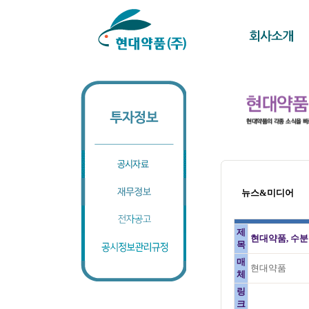
뉴스&미디어
제
현대약품, 수분
목
매
현대약품
체
링
크